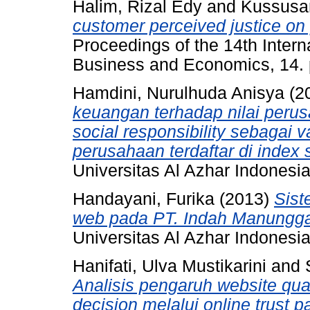
Halim, Rizal Edy
and
Kussusan
customer perceived justice on 
Proceedings of the 14th Inter
Business and Economics, 14.
Hamdini, Nurulhuda Anisya
(2
keuangan terhadap nilai peru
social responsibility sebagai 
perusahaan terdaftar di index
Universitas Al Azhar Indonesia
Handayani, Furika
(2013)
Sist
web pada PT. Indah Manunggal
Universitas Al Azhar Indonesia
Hanifati, Ulva Mustikarini
and
Analisis pengaruh website qu
decision melalui online trust pa