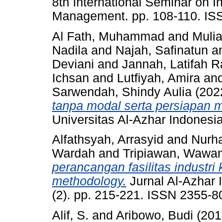
8th International Seminar on I
Management. pp. 108-110. I
Al Fath, Muhammad
and
Mulia
Nadila
and
Najah, Safinatun
a
Deviani
and
Jannah, Latifah R
Ichsan
and
Lutfiyah, Amira
an
Sarwendah, Shindy Aulia
(202
tanpa modal serta persiapan m
Universitas Al-Azhar Indonesia
Alfathsyah, Arrasyid
and
Nurh
Wardah
and
Tripiawan, Wawa
perancangan fasilitas industr
methodology.
Jurnal Al-Azhar 
(2). pp. 215-221. ISSN 2355-8
Alif, S.
and
Aribowo, Budi
(201