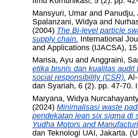
Ilmu Komunikasi, 5 (2). pp. 4
Mansyuri, Umar
and
Panudju, 
Spalanzani, Widya
and
Nurha
(2004)
The Bi-level particle sw
supply chain.
International Jo
and Applications (IJACSA), 15
Marisa, Ayu
and
Anggraini, Sar
etika bisnis dan kualitas aud
social responsibility (CSR).
Al-
dan Syariah, 6 (2). pp. 47-70
Maryana, Widya Nurcahayant
(2024)
Minimalisasi waste pa
pendekatan lean six sigma di 
Yudha Motors and Manufacturi
dan Teknologi UAI, Jakarta. (