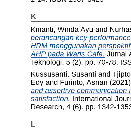
K
Kinanti, Winda Ayu
and
Nurha
perancangan key performance 
HRM menggunakan perspektif
AHP pada Waris Cafe.
Jurnal 
Teknologi, 5 (2). pp. 70-78. 
Kussusanti, Susanti
and
Tjipto
Edy
and
Furinto, Asnan
(2021
and assertive communication i
satisfaction.
International Jou
Research, 4 (6). pp. 1342-13
L