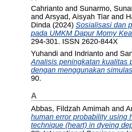
Cahrianto
and
Sunarmo, Suna
and
Arsyad, Aisyah Tiar
and
H
Dinda
(2024)
Sosialisasi dan
pada UMKM Dapur Momy Kean
294-301. ISSN 2620-844X
Yuhandi
and
Indrianto
and
San
Analisis peningkatan kualitas p
dengan menggunakan simulasi
90.
A
Abbas, Fildzah Amimah
and
A
human error probability using
technique (heart) in dyeing d