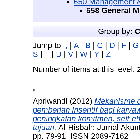
650 Management & 
658 General 
Group by:
C
Jump to:
,
|
A
|
B
|
C
|
D
|
F
|
G
S
|
T
|
U
|
V
|
W
|
Y
|
Z
Number of items at this level:
,
Apriwandi
(2012)
Mekanisme da
pemberian insentif bagi kar
peningkatan komitmen, self-ef
tujuan.
Al-Hisbah: Jurnal Akun
pp. 79-91. ISSN 2089-7162