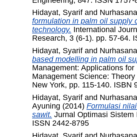
Engineering, 847. ISSN 1757
Hidayat, Syarif
and
Nurhasana
formulation in palm oil supply
technology.
International Jour
Research, 3 (6-1). pp. 57-64.
Hidayat, Syarif
and
Nurhasana
based modelling in palm oil su
Management: Applications for 
Management Science: Theory a
New York, pp. 115-140. ISBN 
Hidayat, Syarif
and
Nurhasana
Ayuning
(2014)
Formulasi nila
sawit.
Jurnal Optimasi Sistem I
ISSN 2442-8795
Hidayat, Syarif
and
Nurhasana