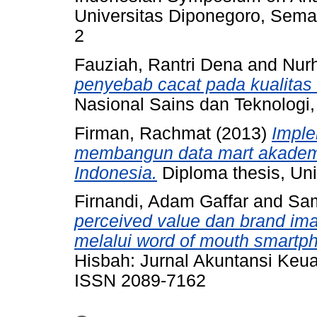
Universitas Diponegoro, Sema
2
Fauziah, Rantri Dena
and
Nur
penyebab cacat pada kualitas 
Nasional Sains dan Teknologi,
Firman, Rachmat
(2013)
Imple
membangun data mart akademik
Indonesia.
Diploma thesis, Uni
Firnandi, Adam Gaffar
and
Sam
perceived value dan brand im
melalui word of mouth smartp
Hisbah: Jurnal Akuntansi Keua
ISSN 2089-7162