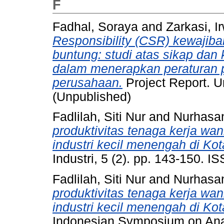
F
Fadhal, Soraya
and
Zarkasi, I
Responsibility (CSR) kewajiba
buntung: studi atas sikap dan
dalam menerapkan peraturan
perusahaan.
Project Report. Un
(Unpublished)
Fadlilah, Siti Nur
and
Nurhasa
produktivitas tenaga kerja wa
industri kecil menengah di Kot
Industri, 5 (2). pp. 143-150. 
Fadlilah, Siti Nur
and
Nurhasa
produktivitas tenaga kerja wa
industri kecil menengah di Kot
Indonesian Symposium on Anal