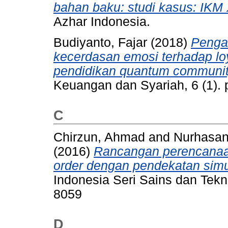
bahan baku: studi kasus: IKM
Azhar Indonesia.
Budiyanto, Fajar
(2018)
Penga
kecerdasan emosi terhadap loy
pendidikan quantum communit
Keuangan dan Syariah, 6 (1).
C
Chirzun, Ahmad
and
Nurhasan
(2016)
Rancangan perencanaan
order dengan pendekatan simu
Indonesia Seri Sains dan Tekno
8059
D