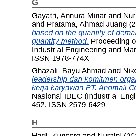
G
Gayatri, Annura Minar
and
Nur
and
Pratama, Ahmad Juang
(2
based on the quantity of deman
quantity method.
Proceeding of
Industrial Engineering and Ma
ISSN 1978-774X
Ghazali, Bayu Ahmad
and
Nik
leadership dan komitmen orga
kerja karyawan PT. Anomali Co
Nasional IDEC (Industrial Eng
452. ISSN 2579-6429
H
Hadi, Kuncoro
and
Nuraini
(20