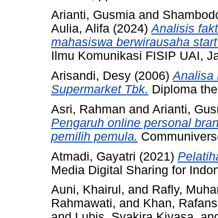
Arianti, Gusmia
and
Shambodo
Aulia, Alifa
(2024)
Analisis fa
mahasiswa berwirausaha start
Ilmu Komunikasi FISIP UAI, Ja
Arisandi, Desy
(2006)
Analisa
Supermarket Tbk.
Diploma thes
Asri, Rahman
and
Arianti, Gu
Pengaruh online personal bran
pemilih pemula.
Communiverse,
Atmadi, Gayatri
(2021)
Pelatih
Media Digital Sharing for Ind
Auni, Khairul, and Rafly, Muha
Rahmawati, and Khan, Rafans
and Lubis, Syakira Kiyasa, and