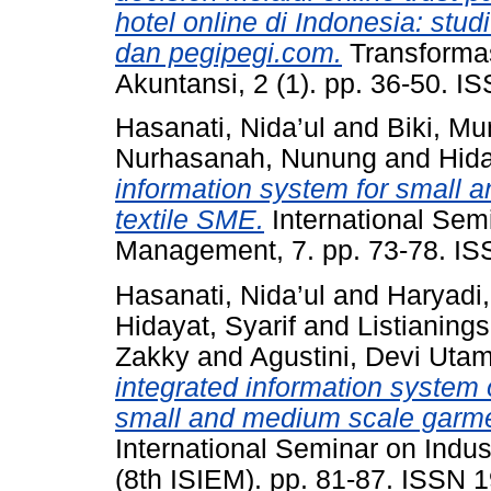
hotel online di Indonesia: stu
dan pegipegi.com.
Transforma
Akuntansi, 2 (1). pp. 36-50. 
Hasanati, Nida’ul
and
Biki, Mu
Nurhasanah, Nunung
and
Hida
information system for small 
textile SME.
International Semi
Management, 7. pp. 73-78. I
Hasanati, Nida’ul
and
Haryadi
Hidayat, Syarif
and
Listianings
Zakky
and
Agustini, Devi Utam
integrated information system 
small and medium scale garmen
International Seminar on Indu
(8th ISIEM). pp. 81-87. ISSN