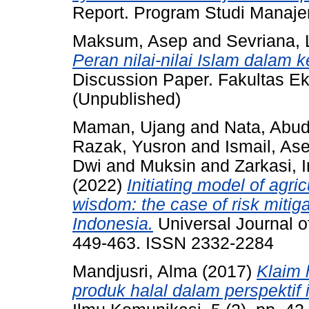
Report. Program Studi Manaje
Maksum, Asep
and
Sevriana, 
Peran nilai-nilai Islam dala
Discussion Paper. Fakultas Ek
(Unpublished)
Maman, Ujang
and
Nata, Abud
Razak, Yusron
and
Ismail, A
Dwi
and
Muksin
and
Zarkasi, 
(2022)
Initiating model of agr
wisdom: the case of risk mitiga
Indonesia.
Universal Journal of
449-463. ISSN 2332-2284
Mandjusri, Alma
(2017)
Klaim 
produk halal dalam perspektif 