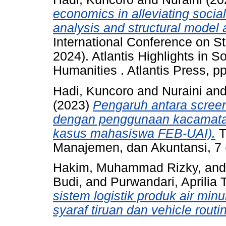
economics in alleviating socia
analysis and structural model 
International Conference on S
2024). Atlantis Highlights in 
Humanities . Atlantis Press, 
Hadi, Kuncoro
and
Nuraini
an
(2023)
Pengaruh antara screen
dengan penggunaan kacamata s
kasus mahasiswa FEB-UAI).
T
Manajemen, dan Akuntansi, 7 
Hakim, Muhammad Rizky, and 
Budi, and Purwandari, Aprilia 
sistem logistik produk air m
syaraf tiruan dan vehicle rout