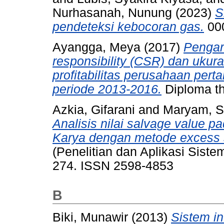
Nurhasanah, Nunung (2023)
S
pendeteksi kebocoran gas.
00
Ayangga, Meya
(2017)
Pengar
responsibility (CSR) dan ukur
profitabilitas perusahaan pert
periode 2013-2016.
Diploma th
Azkia, Gifarani
and
Maryam, S
Analisis nilai salvage value 
Karya dengan metode excess s
(Penelitian dan Aplikasi Sistem
274. ISSN 2598-4853
B
Biki, Munawir
(2013)
Sistem i