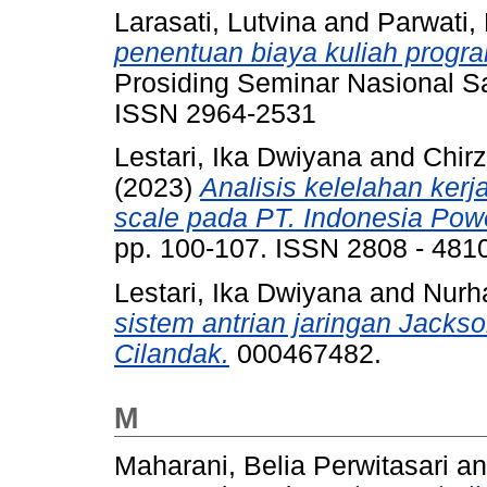
Larasati, Lutvina
and
Parwati,
penentuan biaya kuliah progra
Prosiding Seminar Nasional Sai
ISSN 2964-2531
Lestari, Ika Dwiyana
and
Chir
(2023)
Analisis kelelahan ker
scale pada PT. Indonesia Po
pp. 100-107. ISSN 2808 - 481
Lestari, Ika Dwiyana and Nur
sistem antrian jaringan Jac
Cilandak.
000467482.
M
Maharani, Belia Perwitasari
a