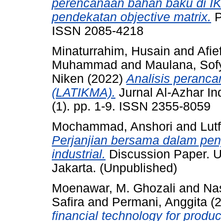
perencanaan bahan baku di 
pendekatan objective matrix.
P
ISSN 2085-4218
Minaturrahim, Husain
and
Afi
Muhammad
and
Maulana, Sof
Niken
(2022)
Analisis peranc
(LATIKMA).
Jurnal Al-Azhar In
(1). pp. 1-9. ISSN 2355-8059
Mochammad, Anshori
and
Lut
Perjanjian bersama dalam pe
industrial.
Discussion Paper. Un
Jakarta. (Unpublished)
Moenawar, M. Ghozali
and
Na
Safira
and
Permani, Anggita
(
financial technology for product