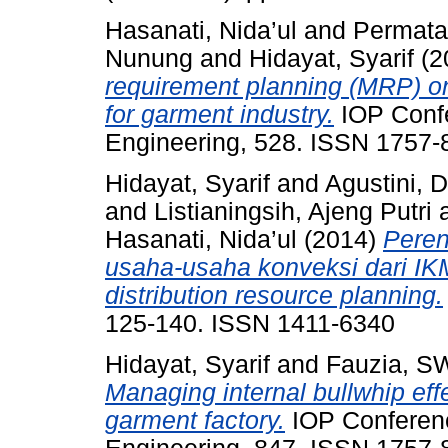
Hasanati, Nida’ul
and
Permatas
Nunung
and
Hidayat, Syarif
(2
requirement planning (MRP) on
for garment industry.
IOP Confe
Engineering, 528. ISSN 1757
Hidayat, Syarif
and
Agustini, 
and
Listianingsih, Ajeng Putri
Hasanati, Nida’ul
(2014)
Peren
usaha-usaha konveksi dari 
distribution resource planning.
125-140. ISSN 1411-6340
Hidayat, Syarif
and
Fauzia, S
Managing internal bullwhip effe
garment factory.
IOP Conferenc