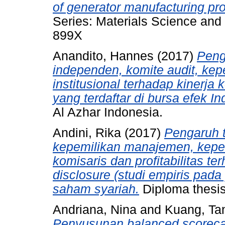
of generator manufacturing pr
Series: Materials Science and
899X
Anandito, Hannes
(2017)
Peng
independen, komite audit, kep
institusional terhadap kinerj
yang terdaftar di bursa efek In
Al Azhar Indonesia.
Andini, Rika
(2017)
Pengaruh t
kepemilikan manajemen, kepe
komisaris dan profitabilitas te
disclosure (studi empiris pada
saham syariah.
Diploma thesis
Andriana, Nina
and
Kuang, Ta
Penyusunan balanced scorecar