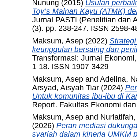
Nunung
(2015)
Usulan perbai
Toy’s Mainan Kayu (ATMK) de
Jurnal PASTI (Penelitian dan A
(3). pp. 238-247. ISSN 2598-4
Maksum, Asep
(2022)
Strateg
keunggulan bersaing dan peni
Transformasi: Jurnal Ekonomi,
1-18. ISSN 1907-3429
Maksum, Asep
and
Adelina, 
Arsyad, Aisyah Tiar
(2024)
Pe
Untuk komunitas ibu-ibu di K
Report. Fakultas Ekonomi dan 
Maksum, Asep
and
Nurlatifah
(2026)
Peran mediasi dukunga
syariah dalam kinerja UMKM p