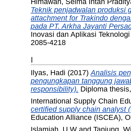
Himawan, Selma Intan Pradity
Teknik penjadwalan produksi g
attachment for Trakindo deng
pada PT. Arkha Jayanti Persa
Inovasi dan Aplikasi Teknologi 
2085-4218
I
Ilyas, Hadi
(2017)
Analisis pe
pengungkapan tanggung jawab 
responsibility).
Diploma thesis,
International Supply Chain Edu
certified supply chain analyst
Education Alliance (ISCEA), O
Islamiah, U W
and
Tanjung, W