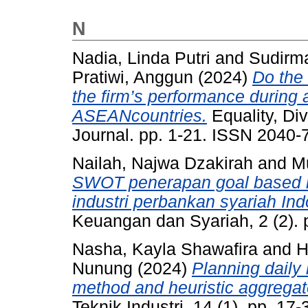
N
Nadia, Linda Putri
and
Sudirm
Pratiwi, Anggun
(2024)
Do the
the firm’s performance during
ASEANcountries.
Equality, Div
Journal. pp. 1-21. ISSN 2040-
Nailah, Najwa Dzakirah
and
M
SWOT penerapan goal based 
industri perbankan syariah Ind
Keuangan dan Syariah, 2 (2).
Nasha, Kayla Shawafira
and
H
Nunung
(2024)
Planning daily
method and heuristic aggregat
Teknik Industri, 14 (1). pp. 1