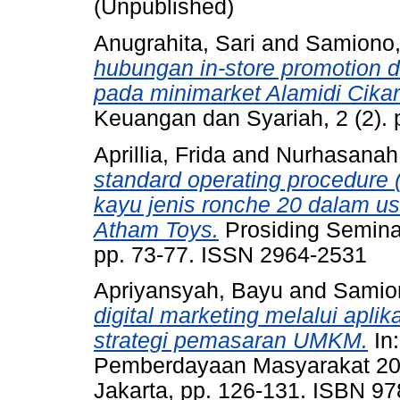
(Unpublished)
Anugrahita, Sari
and
Samiono
hubungan in-store promotion d
pada minimarket Alamidi Cika
Keuangan dan Syariah, 2 (2).
Aprillia, Frida
and
Nurhasanah
standard operating procedure
kayu jenis ronche 20 dalam u
Atham Toys.
Prosiding Seminar
pp. 73-77. ISSN 2964-2531
Apriyansyah, Bayu
and
Samio
digital marketing melalui apl
strategi pemasaran UMKM.
In:
Pemberdayaan Masyarakat 20
Jakarta, pp. 126-131. ISBN 9