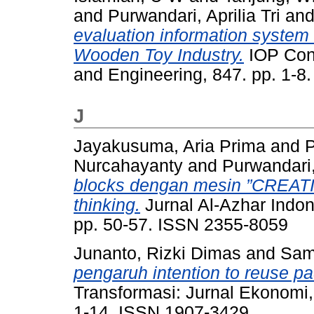
and
Purwandari, Aprilia Tri
an
evaluation information system 
Wooden Toy Industry.
IOP Conf
and Engineering, 847. pp. 1-
J
Jayakusuma, Aria Prima
and
P
Nurcahayanty
and
Purwandari, 
blocks dengan mesin ”CREAT
thinking.
Jurnal Al-Azhar Indon
pp. 50-57. ISSN 2355-8059
Junanto, Rizki Dimas
and
Sam
pengaruh intention to reuse pad
Transformasi: Jurnal Ekonomi,
1-14. ISSN 1907-3429