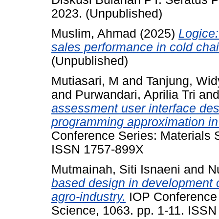
2023. (Unpublished)
Muslim, Ahmad
(2025)
Logice:
sales performance in cold chai
(Unpublished)
Mutiasari, M
and
Tanjung, Wi
and
Purwandari, Aprilia Tri
an
assessment user interface desi
programming approximation in
Conference Series: Materials 
ISSN 1757-899X
Mutmainah, Siti Isnaeni
and
N
based design in development 
agro-industry.
IOP Conference 
Science, 1063. pp. 1-11. ISS