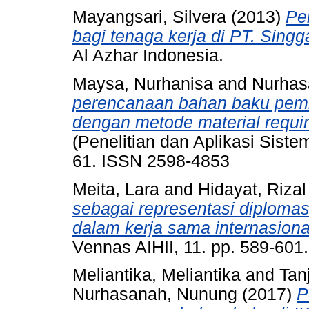
Mayangsari, Silvera
(2013)
Pe
bagi tenaga kerja di PT. Singg
Al Azhar Indonesia.
Maysa, Nurhanisa
and
Nurhas
perencanaan bahan baku pemb
dengan metode material requir
(Penelitian dan Aplikasi Sistem
61. ISSN 2598-4853
Meita, Lara
and
Hidayat, Rizal
sebagai representasi diplomas
dalam kerja sama internasiona
Vennas AIHII, 11. pp. 589-60
Meliantika, Meliantika
and
Tan
Nurhasanah, Nunung
(2017)
P