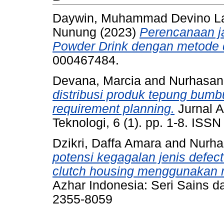
Daywin, Muhammad Devino La
Nunung (2023)
Perencanaan ja
Powder Drink dengan metode di
000467484.
Devana, Marcia
and
Nurhasan
distribusi produk tepung bumb
requirement planning.
Jurnal A
Teknologi, 6 (1). pp. 1-8. ISS
Dzikri, Daffa Amara
and
Nurha
potensi kegagalan jenis defe
clutch housing menggunakan
Azhar Indonesia: Seri Sains da
2355-8059