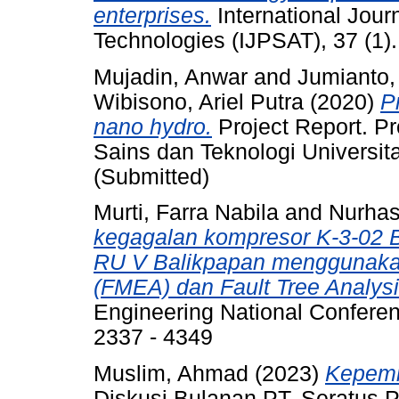
enterprises.
International Jour
Technologies (IJPSAT), 37 (1)
Mujadin, Anwar
and
Jumianto, 
Wibisono, Ariel Putra
(2020)
P
nano hydro.
Project Report. Pr
Sains dan Teknologi Universita
(Submitted)
Murti, Farra Nabila
and
Nurha
kegagalan kompresor K-3-02 B 
RU V Balikpapan menggunakan 
(FMEA) dan Fault Tree Analysi
Engineering National Confere
2337 - 4349
Muslim, Ahmad
(2023)
Kepemi
Diskusi Bulanan PT. Seratus 