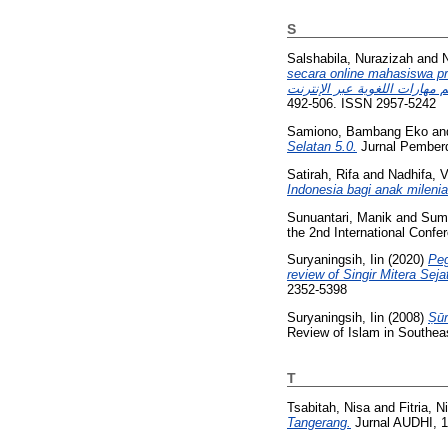
S
Salshabila, Nurazizah
and
N
secara online mahasiswa prodi Bahasa 
492-506. ISSN 2957-5242
Samiono, Bambang Eko
an
Selatan 5.0.
Jurnal Pemberd
Satirah, Rifa
and
Nadhifa, V
Indonesia bagi anak milenia
Sunuantari, Manik
and
Sumi
the 2nd International Conf
Suryaningsih, Iin
(2020)
Peg
review of Singir Mitera Sej
2352-5398
Suryaningsih, Iin
(2008)
Ṣūr
Review of Islam in Southeas
T
Tsabitah, Nisa
and
Fitria, N
Tangerang.
Jurnal AUDHI, 1