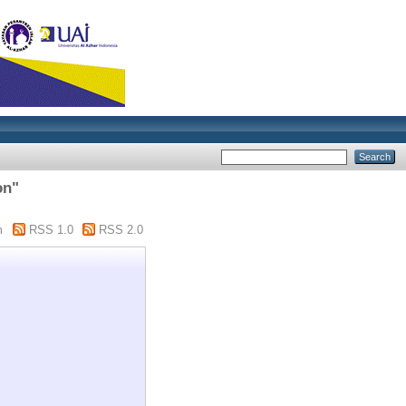
on"
m
RSS 1.0
RSS 2.0