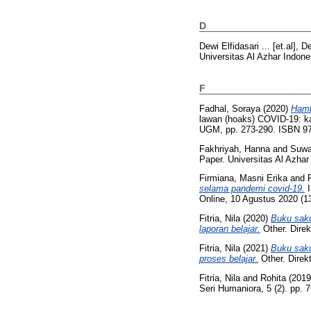
D
Dewi Elfidasari ... [et.al], De
Universitas Al Azhar Indone
F
Fadhal, Soraya
(2020)
Hamb
lawan (hoaks) COVID-19: ka
UGM, pp. 273-290. ISBN 9
Fakhriyah, Hanna
and
Suwa
Paper. Universitas Al Azhar
Firmiana, Masni Erika
and
selama pandemi covid-19.
I
Online, 10 Agustus 2020 (1
Fitria, Nila
(2020)
Buku saku
laporan belajar.
Other. Direk
Fitria, Nila
(2021)
Buku saku
proses belajar.
Other. Direk
Fitria, Nila
and
Rohita
(201
Seri Humaniora, 5 (2). pp.