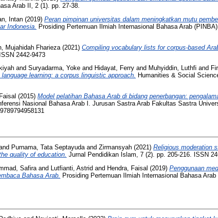
a Arab II, 2 (1). pp. 27-38.
n, Intan
(2019)
Peran pimpinan universitas dalam meningkatkan mutu pembel
ar Indonesia.
Prosiding Pertemuan Ilmiah Internasional Bahasa Arab (PINBA) 
h, Mujahidah Fharieza
(2021)
Compiling vocabulary lists for corpus-based Arab
. ISSN 2442-9473
akiyah
and
Suryadarma, Yoke
and
Hidayat, Ferry
and
Muhyiddin, Luthfi
and
Fi
language learning: a corpus linguistic approach.
Humanities & Social Science
Faisal
(2015)
Model pelatihan Bahasa Arab di bidang penerbangan: pengalama
nferensi Nasional Bahasa Arab I. Jurusan Sastra Arab Fakultas Sastra Univer
N 9789794958131
and
Purnama, Tata Septayuda
and
Zirmansyah
(2021)
Religious moderation st
the quality of education.
Jurnal Pendidikan Islam, 7 (2). pp. 205-216. ISSN 2
mad, Safira
and
Lutfianti, Astrid
and
Hendra, Faisal
(2019)
Penggunaan medi
embaca Bahasa Arab.
Prosiding Pertemuan Ilmiah Internasional Bahasa Arab 