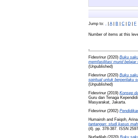
Jump to:
,
|
A
|
B
|
C
|
D
|
F
Number of items at this lev
,
Fidesrinur
(2020)
Buku saku
memfasilitasi murid belaja
(Unpublished)
Fidesrinur
(2020)
Buku saku
spiritual untuk berperilaku s
(Unpublished)
Fidesrinur
(2019)
Konsep d
Guru dan Tenaga Kependidi
Masyarakat, Jakarta.
Fidesrinur
(2002)
Pendidika
Humairoh
and
Faiqoh, Arina
tantangan: studi kasus mah
(4). pp. 378-387. ISSN 259
Nurfadilah
(2020)
Buku saku