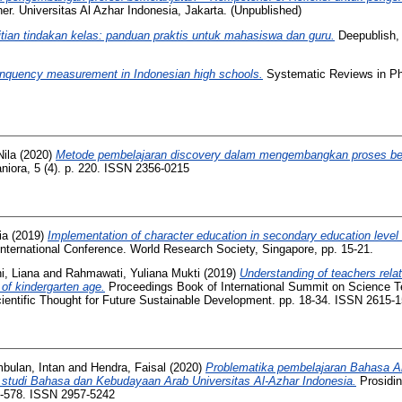
er. Universitas Al Azhar Indonesia, Jakarta. (Unpublished)
tian tindakan kelas: panduan praktis untuk mahasiswa dan guru.
Deepublish,
linquency measurement in Indonesian high schools.
Systematic Reviews in Pha
Nila
(2020)
Metode pembelajaran discovery dalam mengembangkan proses berfi
niora, 5 (4). p. 220. ISSN 2356-0215
ia
(2019)
Implementation of character education in secondary education level 
ternational Conference. World Research Society, Singapore, pp. 15-21.
i, Liana
and
Rahmawati, Yuliana Mukti
(2019)
Understanding of teachers relat
 of kindergarten age.
Proceedings Book of International Summit on Science 
entific Thought for Future Sustainable Development. pp. 18-34. ISSN 2615-
bulan, Intan
and
Hendra, Faisal
(2020)
Problematika pembelajaran Bahasa Ar
studi Bahasa dan Kebudayaan Arab Universitas Al-Azhar Indonesia.
Prosidin
9-578. ISSN 2957-5242