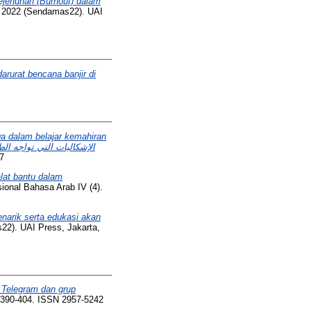
ejenuhan (Burnout) dalam
 2022 (Sendamas22). UAI
rurat bencana banjir di
a dalam belajar kemahiran
7
lat bantu dalam
ional Bahasa Arab IV (4).
enarik serta edukasi akan
2). UAI Press, Jakarta,
Telegram dan grup
. 390-404. ISSN 2957-5242