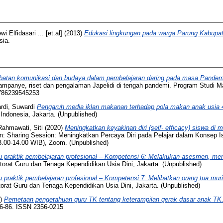
wi Elfidasari ... [et.al]
(2013)
Edukasi lingkungan pada warga Parung Kabupat
sia.
atan komunikasi dan budaya dalam pembelajaran daring pada masa Pande
mpanye, riset dan pengalaman Japelidi di tengah pandemi. Program Studi M
786239545253
rdi, Suwardi
Pengaruh media iklan makanan terhadap pola makan anak usia 4
 Indonesia, Jakarta. (Unpublished)
Rahmawati, Siti
(2020)
Meningkatkan keyakinan diri (self- efficacy) siswa di 
n: Sharing Session: Meningkatkan Percaya Diri pada Pelajar dalam Konsep 
3.00-14.00 WIB), Zoom. (Unpublished)
 praktik pembelajaran profesional – Kompetensi 6: Melakukan asesmen, me
torat Guru dan Tenaga Kependidikan Usia Dini, Jakarta. (Unpublished)
 praktik pembelajaran profesional – Kompetensi 7: Melibatkan orang tua mu
torat Guru dan Tenaga Kependidikan Usia Dini, Jakarta. (Unpublished)
9)
Pemetaan pengetahuan guru TK tentang keterampilan gerak dasar anak TK
 76-86. ISSN 2356-0215