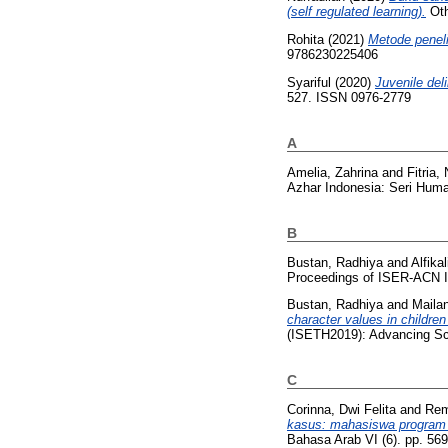
(self regulated learning).
Oth
Rohita
(2021)
Metode peneli
9786230225406
Syariful
(2020)
Juvenile de
527. ISSN 0976-2779
A
Amelia, Zahrina
and
Fitria, 
Azhar Indonesia: Seri Huma
B
Bustan, Radhiya
and
Alfikal
Proceedings of ISER-ACN In
Bustan, Radhiya
and
Mailan
character values in children
(ISETH2019): Advancing Sci
C
Corinna, Dwi Felita
and
Rem
kasus: mahasiswa program 
Bahasa Arab VI (6). pp. 56