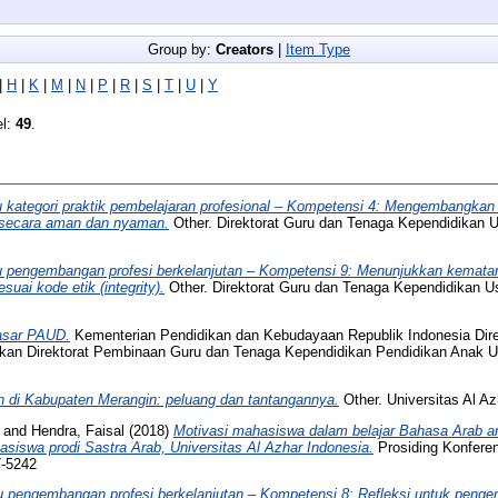
Group by:
Creators
|
Item Type
|
H
|
K
|
M
|
N
|
P
|
R
|
S
|
T
|
U
|
Y
el:
49
.
 kategori praktik pembelajaran profesional – Kompetensi 4: Mengembangkan 
r secara aman dan nyaman.
Other. Direktorat Guru dan Tenaga Kependidikan Us
 pengembangan profesi berkelanjutan – Kompetensi 9: Menunjukkan kemata
esuai kode etik (integrity).
Other. Direktorat Guru dan Tenaga Kependidikan Usi
asar PAUD.
Kementerian Pendidikan dan Kebudayaan Republik Indonesia Dire
kan Direktorat Pembinaan Guru dan Tenaga Kependidikan Pendidikan Anak Us
n di Kabupaten Merangin: peluang dan tantangannya.
Other. Universitas Al Az
and
Hendra, Faisal
(2018)
Motivasi mahasiswa dalam belajar Bahasa Arab a
asiswa prodi Sastra Arab, Universitas Al Azhar Indonesia.
Prosiding Konferen
7-5242
 pengembangan profesi berkelanjutan – Kompetensi 8: Refleksi untuk pengem