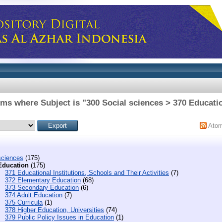
ems where Subject is "300 Social sciences > 370 Educati
Ato
sciences
(175)
Education
(175)
371 Educational Institutions, Schools and Their Activities
(7)
372 Elementary Education
(68)
373 Secondary Education
(6)
374 Adult Education
(7)
375 Curricula
(1)
378 Higher Education, Universities
(74)
379 Public Policy Issues in Education
(1)