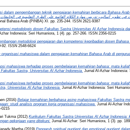
si dalam pengembangan teknik pengajaran kemahiran berbicara Bahasa Arab 
onal Bahasa Arab (PINBA) XI. pp. 235-244. ISSN 2621-9387
tensi metodologis dosen Fakultas Sastra Universitas Al Azhar Indonesia d
Azhar Indonesia: Seri Humaniora, 1 (4). pp. 257-266. ISSN 2356-0215
mbangan metodologi pengajaran dan kompetensi kepribadian dosen Bahasa 
79-92. ISSN 2548-6624
 organisasi mahasiswa dalam pengajaran kemahiran Bahasa Arab di perguruan
psi mahasiswa terhadap proses pembelajaran kemahiran bahasa: mata kulia
Fakultas Sastra, Universitas Al Azhar Indonesia.
Jurnal Al-Azhar Indonesia: 
psi mahasiswa terhadap proses pembelajaran kemahiran bahasa: mata kulia
tra, Universitas Al Azhar Indonesia.
Jurnal Al-Azhar Indonesia: Seri Humanior
aen
(2016)
Belajar kemahiran berbahasa asing mahasiswa Fakultas Sastra mela
waan: studi analisis program kerja organisasi mahasiswa.
Jurnal Al-Azhar Ind
6-0215
ari Tukma
(2012)
Kurikulum Fakultas Sastra Universitas Al Azhar Indonesia: 
engan pekerjaan yang ditekuni.
Jurnal Al-Azhar: Seri Humaniora, 1 (3). pp. 1
Hanady Martha
(2019)
Pengaruh spiritual quotient dan emotional quotient dal