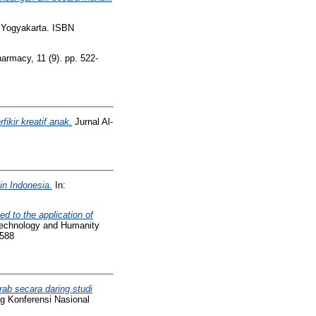
 Yogyakarta. ISBN
rmacy, 11 (9). pp. 522-
kir kreatif anak.
Jurnal Al-
in Indonesia.
In:
ed to the application of
Technology and Humanity
1588
ab secara daring studi
g Konferensi Nasional