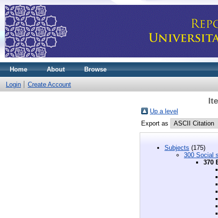
Home
About
Browse
Login
Create Account
It
Up a level
Export as
Subjects
(175)
300 Social 
370 