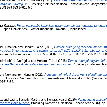
Radhiya
and
Novianti, Marsella
(2022)
Brain gym untuk menurunkan tingkat k
maja di Ciliwung.
In: Prosiding Seminar Nasional Pemberdayaan Masyarakat
 ISBN 978-623-97616-5-3
ira Razzaaq
Peran pengambil kebijakan dalam memberikan edukasi tanggap da
Paper. Universitas Al Azhar Indonesia, Jakarta. (Unpublished)
nd
Humairoh
and
Hendra, Faisal
(2018)
Problematika yang dihadapi mahasisw
الإشكاليات التي تواجه الطلاب عند تعلم مهارة الت
n Ilmiah Internasional Bahasa Arab (PINBA) XI. pp. 183-192. ISSN 2621-938
nd
Nashfati, Nurfajrina
and
Hendra, Faisal
(2018)
Teman sebagai bagian dari a
bicara Bahasa Arab, antara harapan dan tantangan.
Prosiding Konferensi Nas
42
and
Nurhasanah, Nunung
(2022)
Pelatihan teknologi dasar yang efektif dan m
.
In: Prosiding Seminar Nasional Pemberdayaan Masyarakat 2022 (Sendamas2
-97616-5-3
za
and
Laura, Hanady Martha
and
Hendra, Faisal
(2020)
Penggunaan channel 
an tata Bahasa Arab.
Prosiding Konferensi Nasional Bahasa Arab VI (6). pp