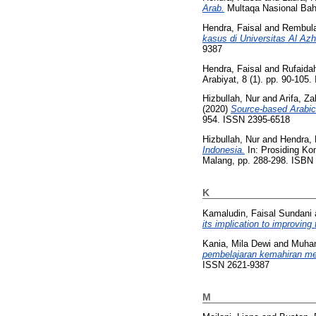
Arab.
Multaqa Nasional Bahas
Hendra, Faisal
and
Rembula
kasus di Universitas Al Azh
9387
Hendra, Faisal
and
Rufaida
Arabiyat, 8 (1). pp. 90-105
Hizbullah, Nur
and
Arifa, Z
(2020)
Source-based Arabic 
954. ISSN 2395-6518
Hizbullah, Nur
and
Hendra, 
Indonesia.
In: Prosiding Ko
Malang, pp. 288-298. ISB
K
Kamaludin, Faisal Sundani
its implication to improving 
Kania, Mila Dewi
and
Muham
pembelajaran kemahiran m
ISSN 2621-9387
M