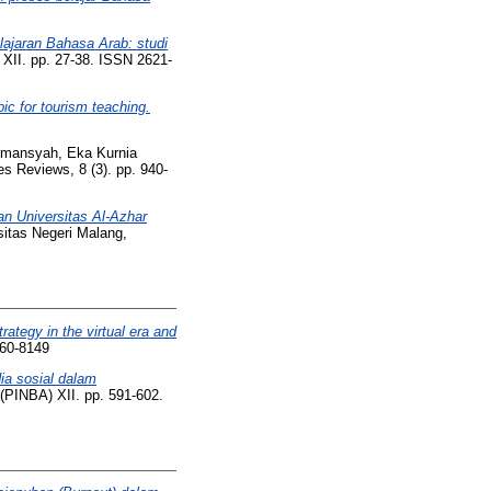
ajaran Bahasa Arab: studi
XII. pp. 27-38. ISSN 2621-
ic for tourism teaching.
rmansyah, Eka Kurnia
s Reviews, 8 (3). pp. 940-
n Universitas Al-Azhar
sitas Negeri Malang,
rategy in the virtual era and
460-8149
a sosial dalam
(PINBA) XII. pp. 591-602.