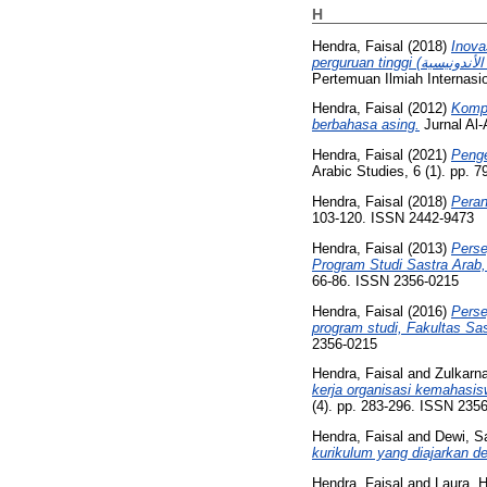
H
Hendra, Faisal
(2018)
Inova
Pertemuan Ilmiah Internasi
Hendra, Faisal
(2012)
Kompe
berbahasa asing.
Jurnal Al-
Hendra, Faisal
(2021)
Penge
Arabic Studies, 6 (1). pp. 
Hendra, Faisal
(2018)
Peran
103-120. ISSN 2442-9473
Hendra, Faisal
(2013)
Perse
Program Studi Sastra Arab, 
66-86. ISSN 2356-0215
Hendra, Faisal
(2016)
Perse
program studi, Fakultas Sas
2356-0215
Hendra, Faisal
and
Zulkarn
kerja organisasi kemahasis
(4). pp. 283-296. ISSN 235
Hendra, Faisal
and
Dewi, S
kurikulum yang diajarkan d
Hendra, Faisal
and
Laura, 