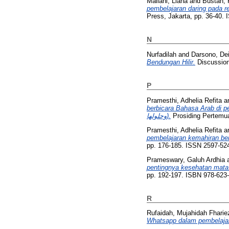
Mailani, Liana
and
Bustan, 
pembelajaran daring pada re
Press, Jakarta, pp. 36-40.
N
Nurfadilah
and
Darsono, De
Bendungan Hilir.
Discussion 
P
Pramesthi, Adhelia Refita
a
berbicara Bahasa Arab di perguruan tinggi (حدث باللغة العربية في الجامعات الإندونيسية
وحلولها).
Prosiding Pertemua
Pramesthi, Adhelia Refita
a
pembelajaran kemahiran ber
pp. 176-185. ISSN 2597-52
Prameswary, Galuh Ardhia
pentingnya kesehatan mata
pp. 192-197. ISBN 978-623
R
Rufaidah, Mujahidah Fharie
Whatsapp dalam pembelajar