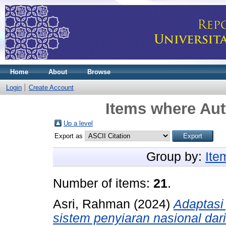
Home
About
Browse
Login
Create Account
Items where Aut
Up a level
Export as
Group by:
Ite
Number of items:
21
.
Asri, Rahman
(2024)
Adaptasi 
sistem penyiaran nasional dari