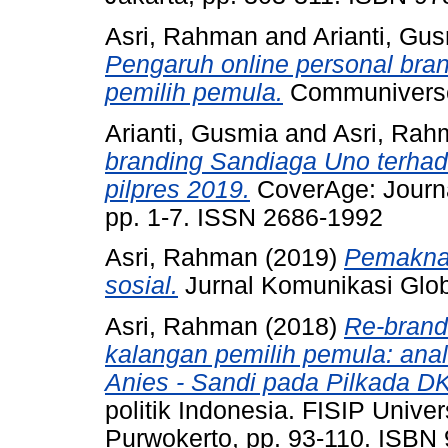
Asri, Rahman
and
Arianti, Gu
Pengaruh online personal bran
pemilih pemula.
Communiverse,
Arianti, Gusmia
and
Asri, Rah
branding Sandiaga Uno terha
pilpres 2019.
CoverAge: Journa
pp. 1-7. ISSN 2686-1992
Asri, Rahman
(2019)
Pemaknaa
sosial.
Jurnal Komunikasi Glob
Asri, Rahman
(2018)
Re-brand
kalangan pemilih pemula: anali
Anies - Sandi pada Pilkada DK
politik Indonesia. FISIP Unive
Purwokerto, pp. 93-110. ISB