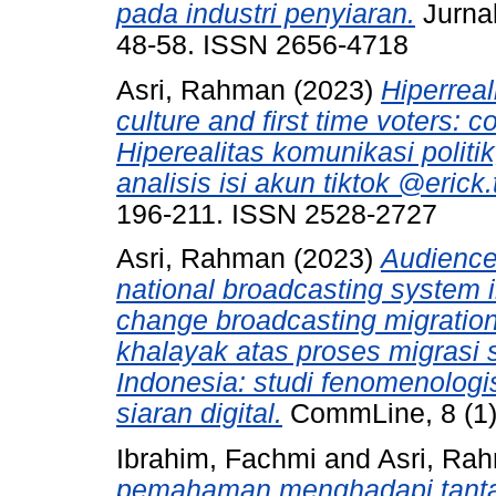
pada industri penyiaran.
Jurnal
48-58. ISSN 2656-4718
Asri, Rahman
(2023)
Hiperreal
culture and first time voters: c
Hiperealitas komunikasi polit
analisis isi akun tiktok @erick.
196-211. ISSN 2528-2727
Asri, Rahman
(2023)
Audience
national broadcasting system 
change broadcasting migration
khalayak atas proses migrasi 
Indonesia: studi fenomenologi
siaran digital.
CommLine, 8 (1)
Ibrahim, Fachmi
and
Asri, Ra
pemahaman menghadapi tant