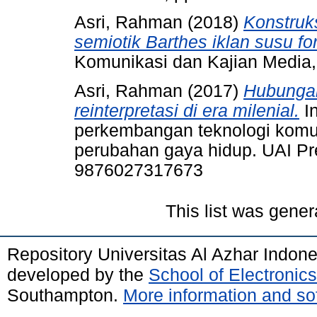
Asri, Rahman
(2018)
Konstruks
semiotik Barthes iklan susu for
Komunikasi dan Kajian Media, 
Asri, Rahman
(2017)
Hubungan
reinterpretasi di era milenial.
In
perkembangan teknologi komu
perubahan gaya hidup. UAI Pre
9876027317673
This list was gene
Repository Universitas Al Azhar Indon
developed by the
School of Electroni
Southampton.
More information and sof