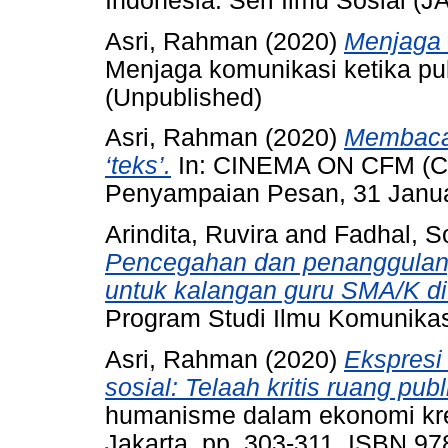
Indonesia: Seri Ilmu Sosial (JA
Asri, Rahman
(2020)
Menjaga 
Menjaga komunikasi ketika publ
(Unpublished)
Asri, Rahman
(2020)
Membaca 
‘teks’.
In: CINEMA ON CFM (CO
Penyampaian Pesan, 31 Januar
Arindita, Ruvira
and
Fadhal, S
Pencegahan dan penanggulang
untuk kalangan guru SMA/K di 
Program Studi Ilmu Komunikasi
Asri, Rahman
(2020)
Ekspresi
sosial: Telaah kritis ruang pu
humanisme dalam ekonomi kre
Jakarta, pp. 303-311. ISBN 