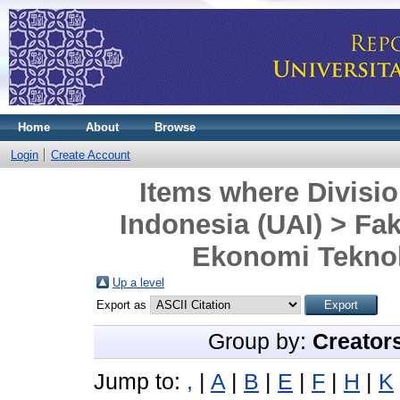
Home
About
Browse
Login
Create Account
Items where Divisio
Indonesia (UAI) > F
Ekonomi Teknol
Up a level
Export as
Group by:
Creator
Jump to:
,
|
A
|
B
|
E
|
F
|
H
|
K