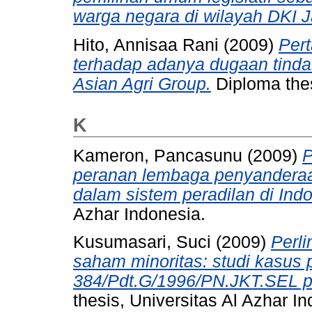
warga negara di wilayah DKI J
Hito, Annisaa Rani
(2009)
Per
terhadap adanya dugaan tinda
Asian Agri Group.
Diploma thes
K
Kameron, Pancasunu
(2009)
P
peranan lembaga penyanderaan
dalam sistem peradilan di Ind
Azhar Indonesia.
Kusumasari, Suci
(2009)
Perl
saham minoritas: studi kasus
384/Pdt.G/1996/PN.JKT.SEL pa
thesis, Universitas Al Azhar I