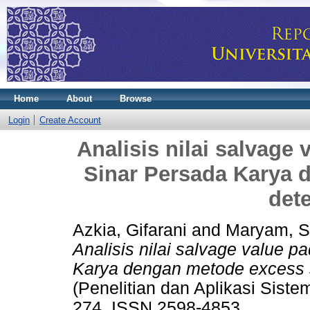
Home
About
Browse
Login
Create Account
Analisis nilai salvage
Sinar Persada Karya 
det
Azkia, Gifarani
and
Maryam, S
Analisis nilai salvage value 
Karya dengan metode excess s
(Penelitian dan Aplikasi Sistem
274. ISSN 2598-4853