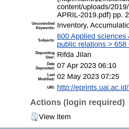
content/uploads/20
APRIL-2019.pdf) pp. 2
Uncontrolled
Inventory, Accumulati
Keywords:
600 Applied sciences
Subjects:
public relations > 6
Depositing
Rifda Jilan
User:
Date
07 Apr 2023 06:10
Deposited:
Last
02 May 2023 07:25
Modified:
http://eprints.uai.ac.id
URI:
Actions (login required)
View Item