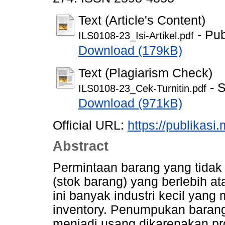
Text (Article's Content)
- Pub
ILS0108-23_Isi-Artikel.pdf
Download (179kB)
Text (Plagiarism Check)
- S
ILS0108-23_Cek-Turnitin.pdf
Download (971kB)
Official URL:
https://publikasi
Abstract
Permintaan barang yang tidak
(stok barang) yang berlebih a
ini banyak industri kecil yan
inventory. Penumpukan bara
menjadi usang dikarenakan pr