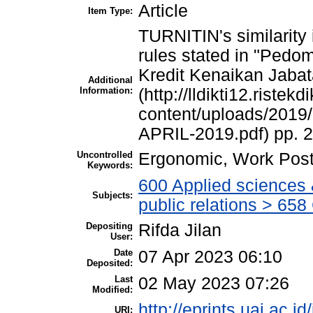
Article
Item Type:
TURNITIN's similarity
rules stated in "Pedo
Kredit Kenaikan Jaba
Additional
Information:
(http://lldikti12.ristekd
content/uploads/20
APRIL-2019.pdf) pp. 2
Uncontrolled
Ergonomic, Work Post
Keywords:
600 Applied sciences
Subjects:
public relations > 6
Depositing
Rifda Jilan
User:
Date
07 Apr 2023 06:10
Deposited:
Last
02 May 2023 07:26
Modified:
http://eprints.uai.ac.id
URI: