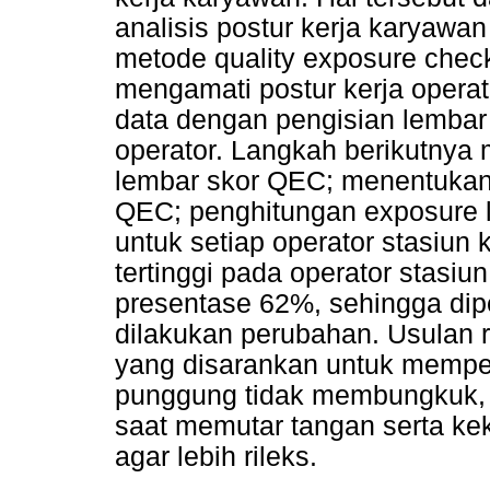
analisis postur kerja karyaw
metode quality exposure check
mengamati postur kerja operat
data dengan pengisian lembar
operator. Langkah berikutnya 
lembar skor QEC; menentukan
QEC; penghitungan exposure l
untuk setiap operator stasiun 
tertinggi pada operator stasi
presentase 62%, sehingga diper
dilakukan perubahan. Usulan 
yang disarankan untuk memperha
punggung tidak membungkuk, p
saat memutar tangan serta ke
agar lebih rileks.