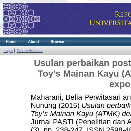
Home
About
Browse
Login
Create Account
Usulan perbaikan pos
Toy’s Mainan Kayu (
expo
Maharani, Belia Perwitasari
a
Nunung
(2015)
Usulan perbai
Toy’s Mainan Kayu (ATMK) de
Jurnal PASTI (Penelitian dan A
(3). pp. 238-247. ISSN 2598-4