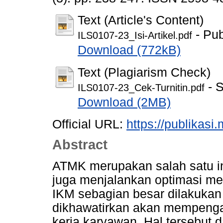
Text (Article's Content)
- Pub
ILS0107-23_Isi-Artikel.pdf
Download (772kB)
Text (Plagiarism Check)
- S
ILS0107-23_Cek-Turnitin.pdf
Download (2MB)
Official URL:
https://publikasi
Abstract
ATMK merupakan salah satu in
juga menjalankan optimasi me
IKM sebagian besar dilakukan
dikhawatirkan akan mempenga
kerja karyawan. Hal tersebut 