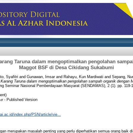
rang Taruna dalam mengoptimalkan pengolahan sampa
Maggot BSF di Desa Cikidang Sukabumi
o, Syafitri
and
Gunawan, Imsar
and
Rahayu, Kun Mardiwati
and
Sepang, Nur
Karang Taruna dalam mengoptimalkan pengolahan sampah organik dengan 
ng Seminar Nasional Pemberdayaan Masyarat (SENDAMAS), 2 (1). pp. 119-1
ent)
- Published Version
pdf
uai.ac.id/index.php/PSN/article/vie...
gan merupakan masalah penting yang perlu diperhatikan semua orang baik di