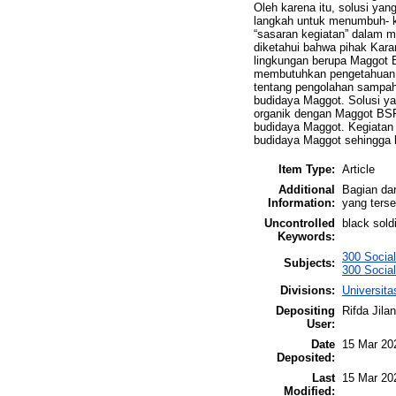
Oleh karena itu, solusi yan
langkah untuk menumbuh- k
“sasaran kegiatan” dalam me
diketahui bahwa pihak Kar
lingkungan berupa Maggot BS
membutuhkan pengetahuan t
tentang pengolahan sampah 
budidaya Maggot. Solusi y
organik dengan Maggot BSF
budidaya Maggot. Kegiatan 
budidaya Maggot sehingga 
Item Type:
Article
Additional
Bagian da
Information:
yang terse
Uncontrolled
black sold
Keywords:
300 Socia
Subjects:
300 Social
Divisions:
Universita
Depositing
Rifda Jilan
User:
Date
15 Mar 20
Deposited:
Last
15 Mar 20
Modified: