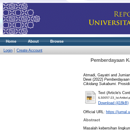
Home
About
Browse
Login
Create Account
Pemberdayaan Ka
Atmadi, Gayatri
and
Jumiant
Dewi
(2022)
Pemberdayaan 
Cikidang Sukabumi.
Prosidi
Text (Article's Cont
ILS0057-23_Isi-Artikel.
Download (418kB)
Official URL:
https://jurnal.
Abstract
Masalah kebersihan lingkun