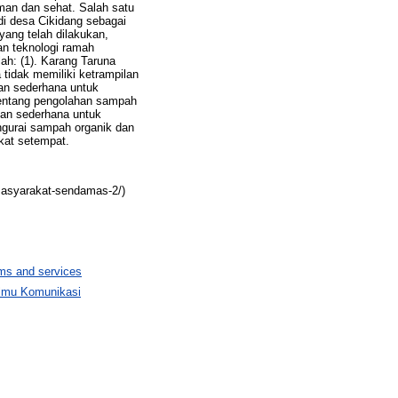
aman dan sehat. Salah satu
i desa Cikidang sebagai
yang telah dilakukan,
an teknologi ramah
ah: (1). Karang Taruna
idak memiliki ketrampilan
tan sederhana untuk
tentang pengolahan sampah
tan sederhana untuk
ngurai sampah organik dan
kat setempat.
masyarakat-sendamas-2/)
ems and services
 Ilmu Komunikasi