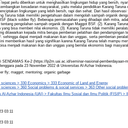
g tepat perlu diberikan untuk menghasilkan lingkungan hidup yang bersih, ny
embangkan kesadaran masyarakat, yaitu melalui pendidikan Karang Taruna d
nciptakan lingkungan yang lebih bersih, rapi dan sehat. Dari hasil observasi 
ang Taruna tidak memiliki pengetahuan dalam mengolah sampah organik deng
F (black soldier fly). Beberapa permasalahan yang dihadapi oleh mitra, adal
entang pengolahan sampah organik dengan Maggot BSF. (2). Karang Taruna t
yang bisa memberi nilai ekonomis. (3). Karang Taruna tidak memiliki perala
ang ditawarkan kepada mitra berupa pemberian pelatihan dan pendampingan 
. sehingga dapat menjadi makanan ikan dan unggas, serta pemberian perala
ini memberikan hasil yang signifikan karena Karang Taruna telah mampu me
bisa menjadi makanan ikan dan unggas yang bernilai ekonomis bagi masyara
ri SENDAMAS Ke-2 (https://lp2m.uai.ac.id/seminar-nasional-pemberdayaan-
lenggara pada 23 November 2022 di Universitas Al-Azhar Indonesia.
ier fly; maggot; mentoring; organic garbage
l sciences > 330 Economics > 333 Economic of Land and Energy
 sciences > 360 Social problems & social services > 363 Other social probl
s Al-Azhar Indonesia (UAI) > Fakultas Ilmu Sosial dan Ilmu Politik (FISIP) >
23 03:11
23 03:11