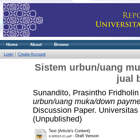
Home
About
Browse
Login
Create Account
Sistem urbun/uang mu
jual 
Sunandito, Prasintho Fridholin
urbun/uang muka/down payment
Discussion Paper. Universitas 
(Unpublished)
Text (Article's Content)
- Draft Version
ILS0022-21.pdf