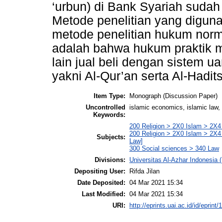
‘urbun) di Bank Syariah suda
Metode penelitian yang diguna
metode penelitian hukum norma
adalah bahwa hukum praktik m
lain jual beli dengan sistem u
yakni Al-Qur’an serta Al-Hadits
Item Type:
Monograph (Discussion Paper)
Uncontrolled
islamic economics, islamic law
Keywords:
200 Religion > 2X0 Islam > 2X4 
200 Religion > 2X0 Islam > 2X4 
Subjects:
Law]
300 Social sciences > 340 Law
Divisions:
Universitas Al-Azhar Indonesia
Depositing User:
Rifda Jilan
Date Deposited:
04 Mar 2021 15:34
Last Modified:
04 Mar 2021 15:34
URI:
http://eprints.uai.ac.id/id/eprint/