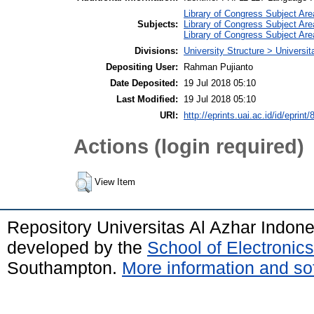
Library of Congress Subject Are
Subjects:
Library of Congress Subject Are
Library of Congress Subject Ar
Divisions:
University Structure > Universit
Depositing User:
Rahman Pujianto
Date Deposited:
19 Jul 2018 05:10
Last Modified:
19 Jul 2018 05:10
URI:
http://eprints.uai.ac.id/id/eprint/
Actions (login required)
View Item
Repository Universitas Al Azhar Indon
developed by the
School of Electroni
Southampton.
More information and sof