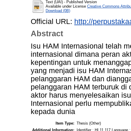
Text (UAI)
- Published Version
Available under License
Creative Commons Attrib
Download (0B)
Official URL:
http://perpustakaa
Abstract
Isu HAM Internasional telah m
internasional dimana peran a
kepentingan untuk menanggapi 
yang menjadi isu HAM Interna
pelanggaran HAM dan diangga
pelanggaran HAM terburuk di d
aktor harus menyelesaikan isu
Internasional perlu mempubl
kepada dunia
Item Type:
Thesis (Other)
Additional Information:
Identifier : HI 11 117 Language :