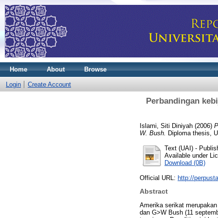
Home
About
Browse
Login
Create Account
Perbandingan kebij
Islami, Siti Diniyah
(2006)
P
W. Bush.
Diploma thesis, Un
Text (UAI)
- Publis
Available under L
Download (0B)
Official URL:
http://perpust
Abstract
Amerika serikat merupakan n
dan G>W Bush (11 septembe