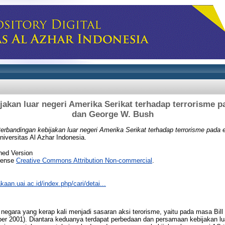
akan luar negeri Amerika Serikat terhadap terrorisme pa
dan George W. Bush
erbandingan kebijakan luar negeri Amerika Serikat terhadap terrorisme pada e
iversitas Al Azhar Indonesia.
hed Version
icense
Creative Commons Attribution Non-commercial
.
akaan.uai.ac.id/index.php/cari/detai...
egara yang kerap kali menjadi sasaran aksi terorisme, yaitu pada masa Bill C
r 2001). Diantara keduanya terdapat perbedaan dan persamaan kebijakan lua