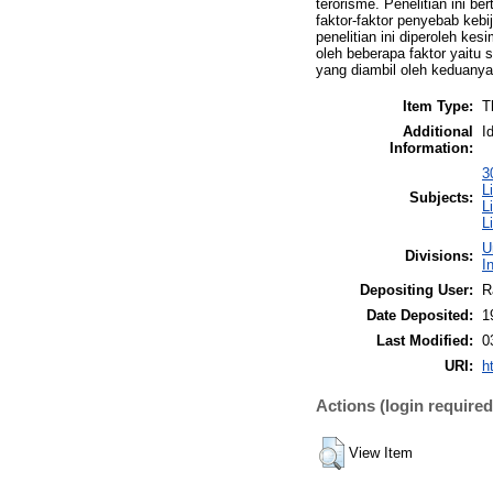
terorisme. Penelitian ini b
faktor-faktor penyebab keb
penelitian ini diperoleh ke
oleh beberapa faktor yaitu s
yang diambil oleh keduanya 
Item Type:
T
Additional
I
Information:
3
L
Subjects:
L
L
U
Divisions:
I
Depositing User:
R
Date Deposited:
1
Last Modified:
0
URI:
h
Actions (login required
View Item