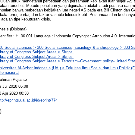
ertujuan untuk mengetahui perbedaan dan persamaan kebijakan luar negeri AS 
ijakan tersebut. Metode penelitian yang digunakan adalah studi pustaka dan 
simpulan bahwa perbedaan kebijakan luar negeri AS pada era Bill Clinton dan
kala terror, partai, dan faktor variable loleosinkretif. Persamaan dari keduan
adalah tipe keputusan krisis.
hesis (Diploma)
dentifier : HI 06 001 Language : Indonesia Copyright : Attribution 4.0. Internati
00 Social sciences > 300 Social sciences, sociology & anthropology > 303 S
ibrary of Congress Subject Areas > Skripsi
ibrary of Congress Subject Areas > Skripsi
ibrary of Congress Subject Areas > Terrorism--Government policy--United Sta
niversitas Al-Azhar Indonesia (UAI) > Fakultas Ilmu Sosial dan Ilmu Politik 
nternasional
ahman Pujianto
9 Jul 2018 05:08
3 Apr 2020 08:33
ttp://eprints.uai.ac.id/id/eprint/774
)