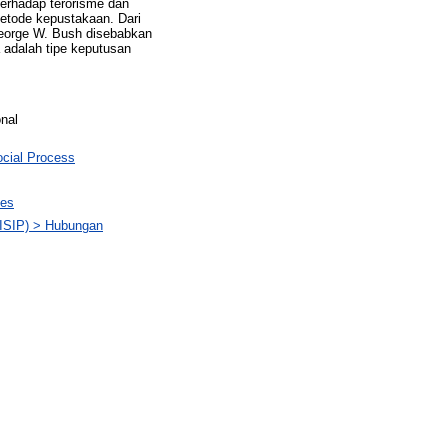
terhadap terorisme dan
metode kepustakaan. Dari
 George W. Bush disebabkan
ya adalah tipe keputusan
onal
ocial Process
tes
(FISIP) > Hubungan