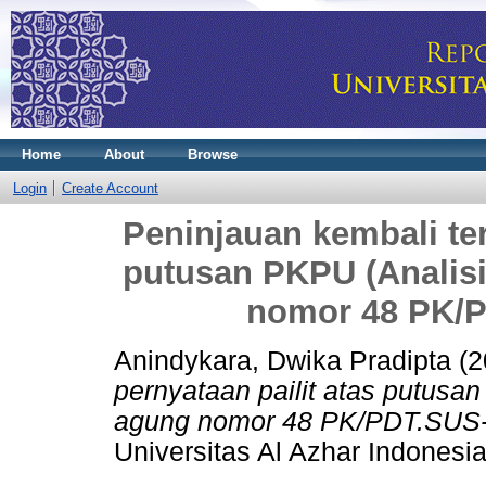
Home
About
Browse
Login
Create Account
Peninjauan kembali ter
putusan PKPU (Anali
nomor 48 PK/P
Anindykara, Dwika Pradipta
(2
pernyataan pailit atas putus
agung nomor 48 PK/PDT.SUS-
Universitas Al Azhar Indonesia