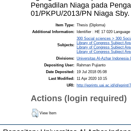
Pengadilan Niaga pada Penga
01/PKPU/2013/PN Niaga Sby. t
Item Type:
Thesis (Diploma)
Additional Information:
Identifier : HE 17 020 Language :
300 Social sciences > 300 Socia
Library of Congress Subject Are
Subjects:
Library of Congress Subject Are
Library of Congress Subject Ar
Divisions:
Universitas Al-Azhar Indonesi
Depositing User:
Rahman Pujianto
Date Deposited:
19 Jul 2018 05:08
Last Modified:
11 Apr 2020 10:15
URI:
http://eprints.uai.ac.id/id/eprint/
Actions (login required)
View Item