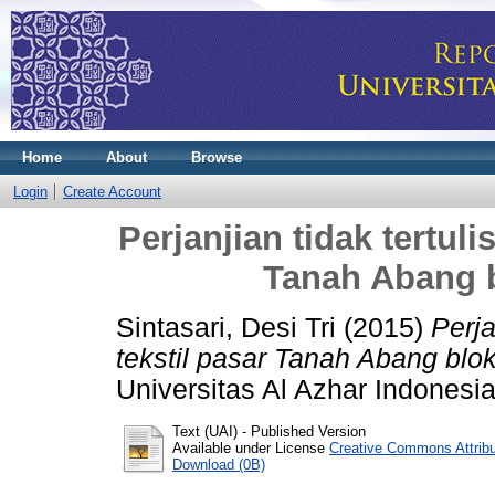
Home
About
Browse
Login
Create Account
Perjanjian tidak tertul
Tanah Abang b
Sintasari, Desi Tri
(2015)
Perja
tekstil pasar Tanah Abang blok
Universitas Al Azhar Indonesia
Text (UAI)
- Published Version
Available under License
Creative Commons Attrib
Download (0B)