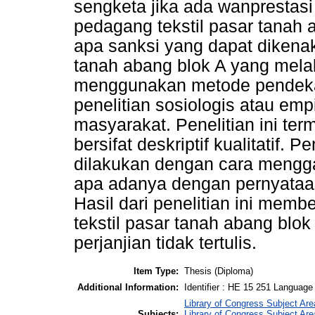
sengketa jika ada wanprestasi a
pedagang tekstil pasar tanah 
apa sanksi yang dapat dikena
tanah abang blok A yang melak
menggunakan metode pendekata
penelitian sosiologis atau emp
masyarakat. Penelitian ini ter
bersifat deskriptif kualitatif. 
dilakukan dengan cara mengga
apa adanya dengan pernyataan-
Hasil dari penelitian ini me
tekstil pasar tanah abang blo
perjanjian tidak tertulis.
Item Type:
Thesis (Diploma)
Additional Information:
Identifier : HE 15 251 Language :
Library of Congress Subject Are
Subjects:
Library of Congress Subject Are