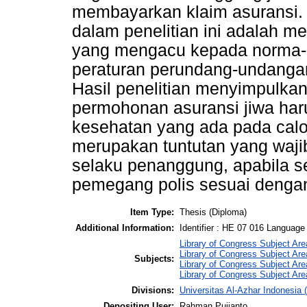
membayarkan klaim asuransi. 
dalam penelitian ini adalah met
yang mengacu kepada norma-
peraturan perundang-undanga
Hasil penelitian menyimpulkan
permohonan asuransi jiwa haru
kesehatan yang ada pada calo
merupakan tuntutan yang waji
selaku penanggung, apabila se
pemegang polis sesuai dengan
Item Type:
Thesis (Diploma)
Additional Information:
Identifier : HE 07 016 Language :
Library of Congress Subject Are
Library of Congress Subject Are
Subjects:
Library of Congress Subject Ar
Library of Congress Subject Ar
Divisions:
Universitas Al-Azhar Indonesi
Depositing User:
Rahman Pujianto