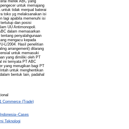
aterai merek ABC yang
ko pengecer untuk memajang
 untuk tidak menjual baterai
a toko yg melaksanakan isi
 lagi apabila memenuhi isi
tertutup dan posisi
alam UU Antimonopoli.
T. ABC dalam memasarkan
 tentang penyalahgunaan
n yang mengacu kepada
L/2004. Hasil penelitian
ling arrangement) dilarang
otensial untuk memasuki
n yang dimiliki oleh PT
l ini ternyata PT ABC
er yang merugikan bagi PT
rintah untuk menghentikan
dalam bentuk lain, padahal
tional
81 Commerce (Trade)
--Indonesia--Cases
mi Teknologi