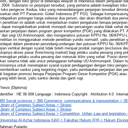
T ABC dengan toko grosir di beberapa wilayah di Indonesia dalam penjualan b
t 2004. Substansi isi perjanjian tersebut, yang pertama adalah kewajiban to
 toko pengecer. Kedua, toko yang menandatangani perjanjian tersebut diminta
sarkan oleh PT Panasonic Gobel Indonesia (PT PGI). Sebagai kompensasiny
ndapatkan potongan harga sebesar dua persen, dan akan ditambah dua persen
i penelitian ini adalah untuk menjelaskan materi pengaturan berupa perjanjian 
 dapat mengakibatkan praktek monopoli dan persaingan usaha tidak sehat d
elaskan perjanjian dalam program geser kompetitor (PGK) yang dilakukan P
" dari segi UU Antimonopoli, dan menganalisis putusan KPPU No. 06/KPPU-L
elitian ini menggunakan metode penelitian yuridis normatif, yaitu penelitia
rdapat dalam peraturan perundang-undangan dan putusan KPPU No. 06/KPPU-
an vertikal dengan syarat tidak boleh menjual produk saingan (exclusive dea
utupnya akses pasar (foreclosing market) bagi pelaku usaha pesaing yang p
erugikan pelaku usaha pesaing dan merusak iklim yang sehat. Posisi domina
an selama tidak ada unsur pelanggaran terhadap UU Antimonopoli. Dalam ha
minannya untuk menetapkan syarat-syarat perdagangan dengan toko pengec
berikan sanksi yang tergolong ringan, yaitu pembatalan perjanjian dan pe
i kegiatan promosi berupa Perjanjian Program Geser Kompetitor (PGK) atau 
yang lebih berat, yaitu sanksi denda dan ganti rugi.
Thesis (Diploma)
Identifier : HE 06 009 Language : Indonesia Copyright : Attribution 4.0. Interna
300 Social sciences > 380 Commerce, communications & transportation > 3
Library of Congress Subject Areas > Skripsi
Library of Congress Subject Areas > Skripsi
Library of Congress Subject Areas > Competition, Unfair--Law and legislation
Universitas Al-Azhar Indonesia (UAI) > Fakultas Hukum (FH) > Hukum Ekono
Rahman Pujianto