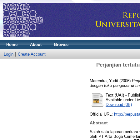
Home
About
Browse
Login
Create Account
Perjanjian tertut
Marendra, Yudit
(2006)
Perj
dengan toko pengecer di tin
Text (UAI)
- Publis
Available under L
Download (0B)
Official URL:
http://perpust
Abstract
Salah satu laporan perkar
oleh PT Arta Boga Cemerla