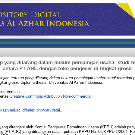
up yang dilarang dalam hukum persaingan usaha: studi t
antara PT ABC dengan toko pengecer di tingkat grosir
anjian tertutup yang dilarang dalam hukum persaingan usaha: studi terhadap 
gkat grosir.
Diploma thesis, Universitas Al Azhar Indonesia.
hed Version
icense
Creative Commons Attribution Non-commercial
.
akaan.uai.ac.id/index.php/cari/detai...
a yang ditangani oleh Komisi Pengawas Persaingan Usaha (KPPU) adalah pen
ng (PT ABC) yang dituangkan dalam putusan KPPU No. 06/KPPU-L/2004. Per