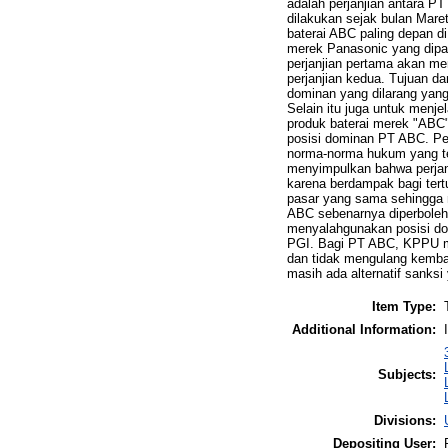
adalah perjanjian antara P
dilakukan sejak bulan Mare
baterai ABC paling depan di
merek Panasonic yang dipa
perjanjian pertama akan me
perjanjian kedua. Tujuan dar
dominan yang dilarang yang
Selain itu juga untuk menj
produk baterai merek "ABC
posisi dominan PT ABC. Pen
norma-norma hukum yang te
menyimpulkan bahwa perjanji
karena berdampak bagi tert
pasar yang sama sehingga m
ABC sebenarnya diperbolehk
menyalahgunakan posisi do
PGI. Bagi PT ABC, KPPU mem
dan tidak mengulang kembal
masih ada alternatif sanksi 
Item Type:
Additional Information:
Subjects:
Divisions:
Depositing User: