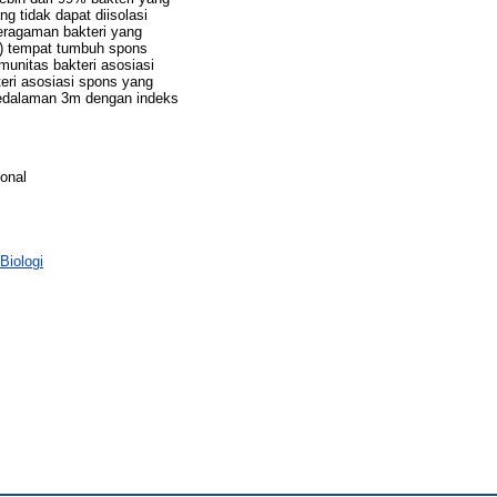
ng tidak dapat diisolasi
keragaman bakteri yang
m) tempat tumbuh spons
munitas bakteri asosiasi
eri asosiasi spons yang
 kedalaman 3m dengan indeks
ional
Biologi