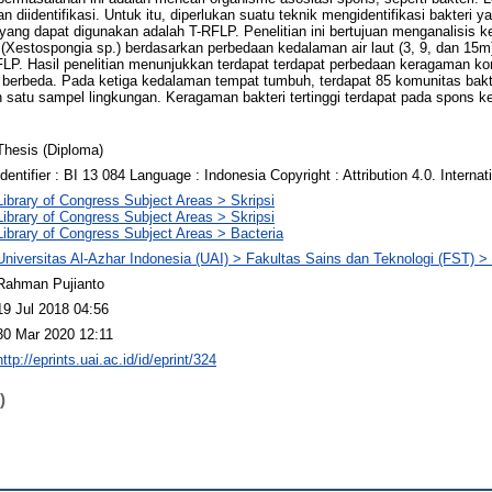
n diidentifikasi. Untuk itu, diperlukan suatu teknik mengidentifikasi bakteri ya
 yang dapat digunakan adalah T-RFLP. Penelitian ini bertujuan menganalisis 
(Xestospongia sp.) berdasarkan perbedaan kedalaman air laut (3, 9, dan 15
FLP. Hasil penelitian menunjukkan terdapat terdapat perbedaan keragaman ko
berbeda. Pada ketiga kedalaman tempat tumbuh, terdapat 85 komunitas bakt
n satu sampel lingkungan. Keragaman bakteri tertinggi terdapat pada spons
Thesis (Diploma)
Identifier : BI 13 084 Language : Indonesia Copyright : Attribution 4.0. Internat
Library of Congress Subject Areas > Skripsi
Library of Congress Subject Areas > Skripsi
Library of Congress Subject Areas > Bacteria
Universitas Al-Azhar Indonesia (UAI) > Fakultas Sains dan Teknologi (FST) > 
Rahman Pujianto
19 Jul 2018 04:56
30 Mar 2020 12:11
http://eprints.uai.ac.id/id/eprint/324
)