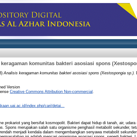
 keragaman komunitas bakteri asosiasi spons (Xestospo
3)
Analisis keragaman komunitas bakteri asosiasi spons (Xestospongia sp.).
D
hed Version
icense
Creative Commons Attribution Non-commercial
.
akaan.uai.ac.id/index.php/cari/detai...
 prokariot yang bersifat kosmopolit. Bakteri dapat hidup di tanah, air, udar
ons. Spons merupakan salah satu organisme penghasil metabolit sekunder, tet
 rendah menjadi kendala dalam mengembangkan senyawa metabolit sekunder 
ermasalahan ini adalah mencari organisme asosiasi spons, seperti bakteri. L