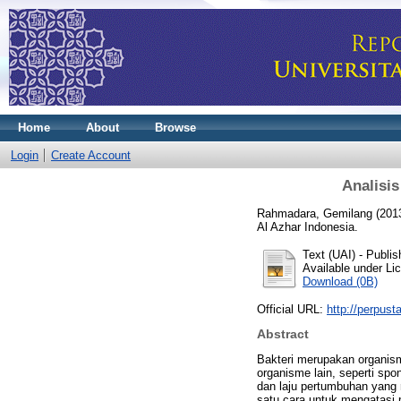
Home
About
Browse
Login
Create Account
Analisis
Rahmadara, Gemilang
(201
Al Azhar Indonesia.
Text (UAI)
- Publis
Available under L
Download (0B)
Official URL:
http://perpust
Abstract
Bakteri merupakan organisme
organisme lain, seperti sp
dan laju pertumbuhan yang
satu cara untuk mengatasi p