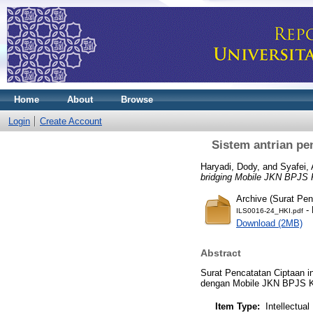
Home
About
Browse
Login
Create Account
Sistem antrian p
Haryadi, Dody, and Syafei
bridging Mobile JKN BPJS 
Archive (Surat Pen
- 
ILS0016-24_HKI.pdf
Download (2MB)
Abstract
Surat Pencatatan Ciptaan i
dengan Mobile JKN BPJS K
Item Type:
Intellectual