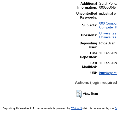
Additional
Surat Penc
Information:
000586045 i
Uncontrolled
industrial 
Keywords:
000 Compute
Subjects:
Computer P
Universitas
Divisions:
Universitas
Depositing
Rifda Jilan
User:
Date
11 Feb 202
Deposited:
Last
11 Feb 202
Modified:
URI:
http://eprin
Actions (login required
View Item
Repository Universitas Al Azhar Indonesia is powered by
EPrints 3
which is developed by the
S