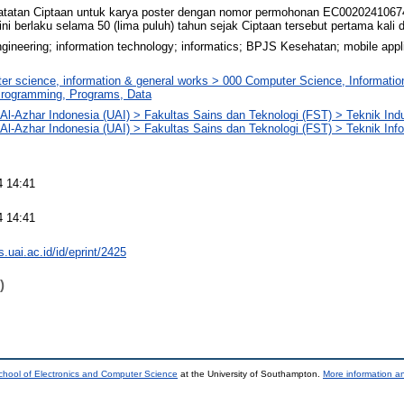
atatan Ciptaan untuk karya poster dengan nomor permohonan EC0020241067
ni berlaku selama 50 (lima puluh) tahun sejak Ciptaan tersebut pertama kal
engineering; information technology; informatics; BPJS Kesehatan; mobile app
r science, information & general works > 000 Computer Science, Informatio
rogramming, Programs, Data
 Al-Azhar Indonesia (UAI) > Fakultas Sains dan Teknologi (FST) > Teknik Indu
 Al-Azhar Indonesia (UAI) > Fakultas Sains dan Teknologi (FST) > Teknik Inf
4 14:41
4 14:41
ts.uai.ac.id/id/eprint/2425
)
chool of Electronics and Computer Science
at the University of Southampton.
More information an