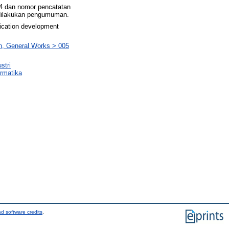
4 dan nomor pencatatan
i dilakukan pengumuman.
lication development
n, General Works > 005
stri
ormatika
d software credits
.