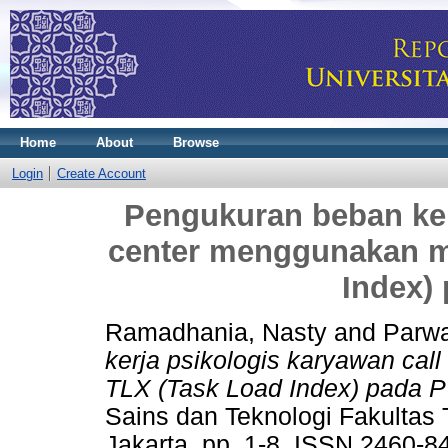
Home
About
Browse
Login
Create Account
Pengukuran beban ker
center menggunakan m
Index)
Ramadhania, Nasty
and
Parwa
kerja psikologis karyawan ca
TLX (Task Load Index) pada P
Sains dan Teknologi Fakultas
Jakarta. pp. 1-8. ISSN 2460-8