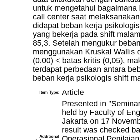
untuk mengetahui bagaimana b
call center saat melaksanakan
didapat beban kerja psikologis
yang bekerja pada shift mal
85,3. Setelah mengukur beban 
menggunakan Kruskal Wallis d
(0.00) < batas kritis (0,05), m
terdapat perbedaan antara beba
beban kerja psikologis shift m
Article
Item Type:
Presented in "Seminar
held by Faculty of E
Jakarta on 17 Novembe
result was checked ba
Additional
Operasional Penilaia