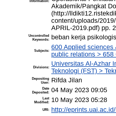
Information:
Akademik/Pangkat Do
(http://lldikti12.ristekd
content/uploads/20
APRIL-2019.pdf) pp. 2
Uncontrolled
beban kerja psikologis
Keywords:
600 Applied sciences
Subjects:
public relations > 6
Universitas Al-Azhar 
Divisions:
Teknologi (FST) > Tekn
Depositing
Rifda Jilan
User:
Date
04 May 2023 09:05
Deposited:
Last
10 May 2023 05:28
Modified:
http://eprints.uai.ac.id
URI: