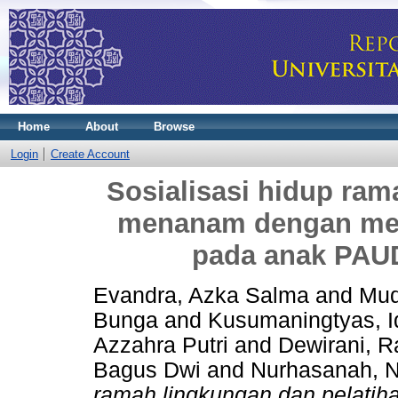
Home
About
Browse
Login
Create Account
Sosialisasi hidup ram
menanam dengan met
pada anak PAU
Evandra, Azka Salma
and
Mud
Bunga
and
Kusumaningtyas, I
Azzahra Putri
and
Dewirani, R
Bagus Dwi
and
Nurhasanah, 
ramah lingkungan dan pelat