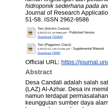
hidroponik sederhana pada a
Journal of Research Applicatio
51-58. ISSN 2962-9586
Text (Article's Content)
- Published Version
ILS0123-23_Isi-Artikel.pdf
Download (316kB)
Text (Plagiarism Check)
- Supplemental Material
ILS0123-23_Cek-Turnitin.pdf
Download (2MB)
Official URL:
https://journal.u
Abstract
Desa Candali adalah salah sa
(LAZ) Al-Azhar. Desa ini memil
namun terdapat permasalahan y
keunggulan sumber daya alam y