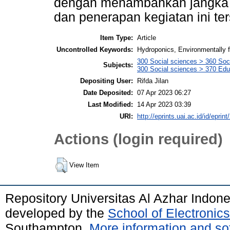
dengan menambahkan jangka 
dan penerapan kegiatan ini te
Item Type:
Article
Uncontrolled Keywords:
Hydroponics, Environmentally f
300 Social sciences > 360 Soci
Subjects:
300 Social sciences > 370 Edu
Depositing User:
Rifda Jilan
Date Deposited:
07 Apr 2023 06:27
Last Modified:
14 Apr 2023 03:39
URI:
http://eprints.uai.ac.id/id/eprin
Actions (login required)
View Item
Repository Universitas Al Azhar Indon
developed by the
School of Electroni
Southampton.
More information and sof