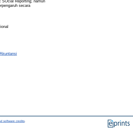
c SOcial Reporting; namun
berpengaruh secara
tional
 Akuntansi
d software credits
.