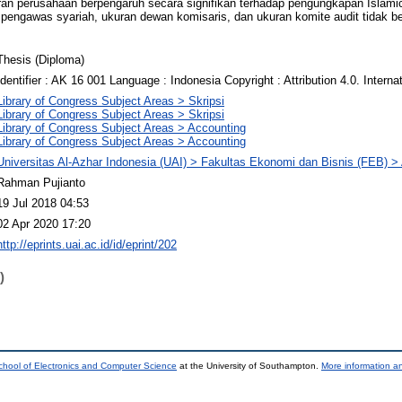
uran perusahaan berpengaruh secara signifikan terhadap pengungkapan Islami
an pengawas syariah, ukuran dewan komisaris, dan ukuran komite audit tidak 
Thesis (Diploma)
Identifier : AK 16 001 Language : Indonesia Copyright : Attribution 4.0. Interna
Library of Congress Subject Areas > Skripsi
Library of Congress Subject Areas > Skripsi
Library of Congress Subject Areas > Accounting
Library of Congress Subject Areas > Accounting
Universitas Al-Azhar Indonesia (UAI) > Fakultas Ekonomi dan Bisnis (FEB) >
Rahman Pujianto
19 Jul 2018 04:53
02 Apr 2020 17:20
http://eprints.uai.ac.id/id/eprint/202
)
chool of Electronics and Computer Science
at the University of Southampton.
More information an