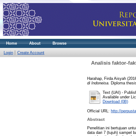
Home
About
Browse
Login
Create Account
Analisis faktor-f
Harahap, Firda Aisyah
(201
di Indoneisa.
Diploma thesis
Text (UAI)
- Publis
Available under L
Download (0B)
Official URL:
http://perpust
Abstract
Penelitian ini bertujuan u
data dari 7 (tujuh) sampel