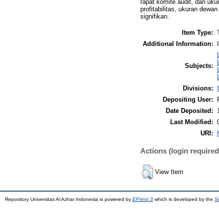
rapat komite audit, dan uk
profitabilitas, ukuran dew
signifikan.
Item Type:
Additional Information:
Subjects:
Divisions:
Depositing User:
Date Deposited:
Last Modified:
URI:
Actions (login required
View Item
Repository Universitas Al Azhar Indonesia is powered by
EPrints 3
which is developed by the
S