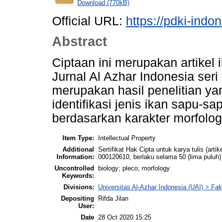
Download (770kB)
Official URL:
https://pdki-indo
Abstract
Ciptaan ini merupakan artikel 
Jurnal Al Azhar Indonesia seri
merupakan hasil penelitian ya
identifikasi jenis ikan sapu-sa
berdasarkan karakter morfolog
Item Type:
Intellectual Property
Additional
Sertifikat Hak Cipta untuk karya tulis (
Information:
000120610, berlaku selama 50 (lima puluh)
Uncontrolled
biology; pleco; morfology
Keywords:
Divisions:
Universitas Al-Azhar Indonesia (UAI) > Fak
Depositing
Rifda Jilan
User:
Date
28 Oct 2020 15:25