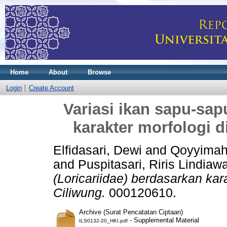
Home
About
Browse
Login
Create Account
Variasi ikan sapu-sap
karakter morfologi d
Elfidasari, Dewi and Qoyyimah
and Puspitasari, Riris Lindiaw
(Loricariidae) berdasarkan kar
Ciliwung.
000120610.
Archive (Surat Pencatatan Ciptaan)
- Supplemental Material
ILS0132-20_HKI.pdf