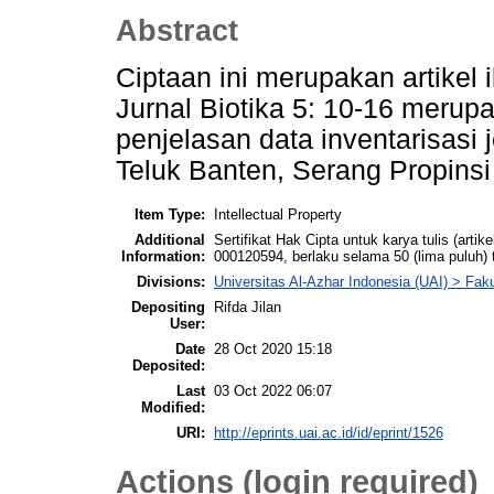
Abstract
Ciptaan ini merupakan artikel 
Jurnal Biotika 5: 10-16 merupa
penjelasan data inventarisasi
Teluk Banten, Serang Propins
Item Type:
Intellectual Property
Additional
Sertifikat Hak Cipta untuk karya tulis (a
Information:
000120594, berlaku selama 50 (lima puluh)
Divisions:
Universitas Al-Azhar Indonesia (UAI) > Fak
Depositing
Rifda Jilan
User:
Date
28 Oct 2020 15:18
Deposited:
Last
03 Oct 2022 06:07
Modified:
URI:
http://eprints.uai.ac.id/id/eprint/1526
Actions (login required)