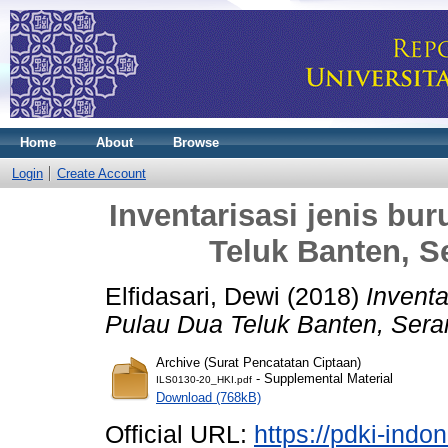
Home
About
Browse
Login
Create Account
Inventarisasi jenis bu
Teluk Banten, S
Elfidasari, Dewi (2018)
Inventa
Pulau Dua Teluk Banten, Sera
Archive (Surat Pencatatan Ciptaan)
- Supplemental Material
ILS0130-20_HKI.pdf
Download (768kB)
Official URL:
https://pdki-indo