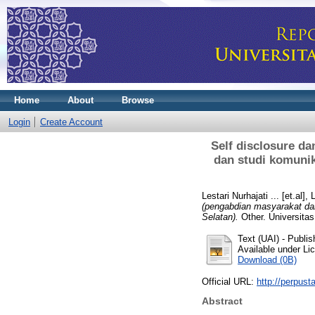
Home
About
Browse
Login
Create Account
Self disclosure da
dan studi komunik
Lestari Nurhajati ... [et.al], 
(pengabdian masyarakat dan
Selatan).
Other. Universitas
Text (UAI)
- Publis
Available under L
Download (0B)
Official URL:
http://perpust
Abstract