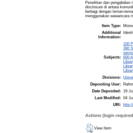
Penelitian dan pengabdian 
disclosure di antara komuni
berbagi dengan teman-teman
menggunakan wawancara me
Item Type:
Monog
Additional
Ident
Information:
100 P
300 S
servi
Subjects:
600 A
Libra
Libra
Libra
Divisions:
Unive
Depositing User:
Rahma
Date Deposited:
19 Ju
Last Modified:
04 Ju
URI:
http:/
Actions (login required
View Item