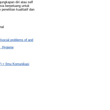
ungkapan diri atau self
nsia berpeluang untuk
enelitian kualitatif dan
nal
(social problems of and
h, Hygiene
IP) > Ilmu Komunikasi