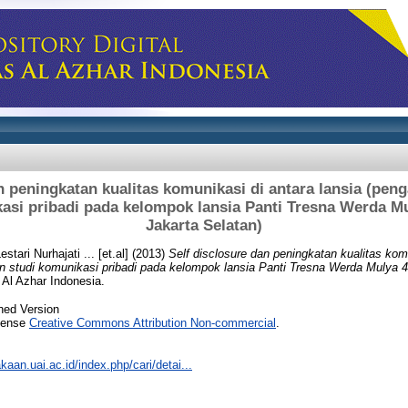
n peningkatan kualitas komunikasi di antara lansia (pe
asi pribadi pada kelompok lansia Panti Tresna Werda M
Jakarta Selatan)
Lestari Nurhajati ... [et.al]
(2013)
Self disclosure dan peningkatan kualitas komu
 studi komunikasi pribadi pada kelompok lansia Panti Tresna Werda Mulya 4
 Al Azhar Indonesia.
hed Version
icense
Creative Commons Attribution Non-commercial
.
akaan.uai.ac.id/index.php/cari/detai...