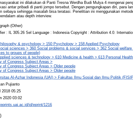
masyarakat ini dilakukan di Panti Tresna Werdha Budi Mulya 4 mengenai peng
kasi antar pribadi di panti jompo tersebut. Dengan pengungkapan diri, para la
 sebaya sehingga masalah bisa teratasi. Penelitian ini menggunakan metode p
ndalam atau depth interview.
raph (Other)
ifier : IL 305.26 Sel Language : Indonesia Copyright : Attribution 4.0. Internatio
hilosophy & psychology > 150 Psychology > 158 Applied Psychology
ocial sciences > 360 Social problems & social services > 362 Social welfare 
ces to groups of people)
pplied sciences & technology > 610 Medicine & health > 613 Personal Healt
ry of Congress Subject Areas >
ry of Congress Subject Areas > Older people
ry of Congress Subject Areas > Older people
rsitas Al-Azhar Indonesia (UAI) > Fakultas Ilmu Sosial dan Ilmu Politik (FIS
n Pujianto
l 2018 05:25
n 2020 03:02
/eprints.uai.ac.id/id/eprint/1216
)