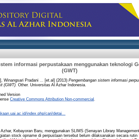
stem informasi perpustakaan menggunakan teknologi Go
(GWT)
], Winangsari Pradani ... [et.al]
(2013)
Pengembangan sistem informasi perp
it (GWT).
Other. Universitas Al Azhar Indonesia.
hed Version
icense
Creative Commons Attribution Non-commercial
.
akaan.uai.ac.id/index.php/cari/detai...
Azhar, Kebayoran Baru, menggunakan SLIMS (Senayan Library Management
giatan stock opname di perpustaan tersebut belum dilaksanakan secara rutin