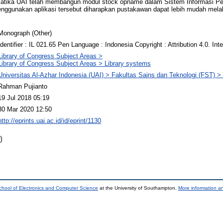
matika UAI telah membangun modul stock opname dalam Sistem Informasi Pe
nggunakan aplikasi tersebut diharapkan pustakawan dapat lebih mudah mela
Monograph (Other)
Identifier : IL 021.65 Pen Language : Indonesia Copyright : Attribution 4.0. Inte
Library of Congress Subject Areas >
Library of Congress Subject Areas > Library systems
Universitas Al-Azhar Indonesia (UAI) > Fakultas Sains dan Teknologi (FST) > 
Rahman Pujianto
19 Jul 2018 05:19
30 Mar 2020 12:50
http://eprints.uai.ac.id/id/eprint/1130
)
chool of Electronics and Computer Science
at the University of Southampton.
More information an