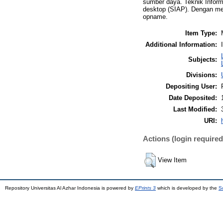
sumber daya. Teknik Infor
desktop (SIAP). Dengan me
opname.
Item Type:
Additional Information:
Subjects:
Divisions:
Depositing User:
Date Deposited:
Last Modified:
URI:
Actions (login required
View Item
Repository Universitas Al Azhar Indonesia is powered by
EPrints 3
which is developed by the
S