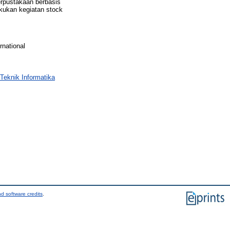
rpustakaan berbasis
kukan kegiatan stock
rnational
Teknik Informatika
d software credits
.