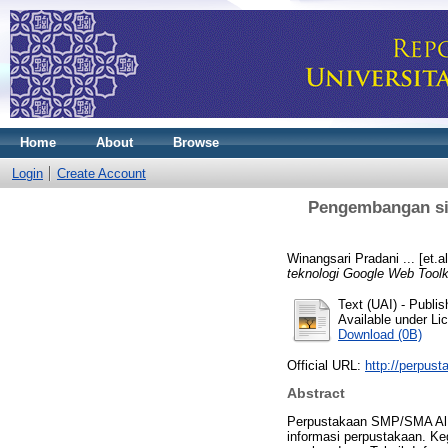
Home
About
Browse
Login
Create Account
Pengembangan si
Winangsari Pradani ... [et.al
teknologi Google Web Toolk
Text (UAI)
- Publis
Available under L
Download (0B)
Official URL:
http://perpust
Abstract
Perpustakaan SMP/SMA Al 
informasi perpustakaan. Ke