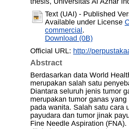
thesis, Universitas Al Azhar I
Text (UAI)
- Published Ver
Available under License
C
commercial
.
Download (0B)
Official URL:
http://perpustakaa
Abstract
Berdasarkan data World Healt
merupakan salah satu penyeba
Diantara seluruh jenis tumor 
merupakan tumor ganas yang p
pada wanita. Salah satu car
payudara dan tumor jinak pay
Fine Needle Aspiration (FNA).