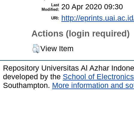
Last
20 Apr 2020 09:30
Modified:
http://eprints.uai.ac.i
URI:
Actions (login required)
View Item
Repository Universitas Al Azhar Indon
developed by the
School of Electroni
Southampton.
More information and sof