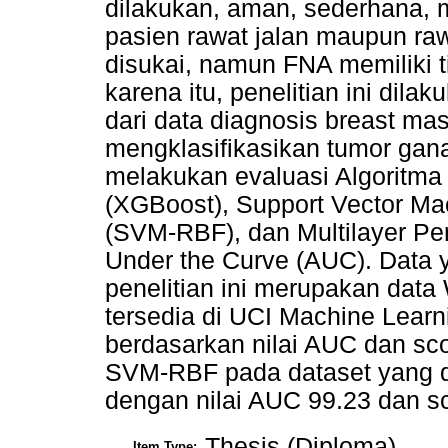
dilakukan, aman, sederhana, m
pasien rawat jalan maupun ra
disukai, namun FNA memiliki t
karena itu, penelitian ini di
dari data diagnosis breast m
mengklasifikasikan tumor gan
melakukan evaluasi Algoritma
(XGBoost), Support Vector Ma
(SVM-RBF), dan Multilayer P
Under the Curve (AUC). Data 
penelitian ini merupakan dat
tersedia di UCI Machine Learni
berdasarkan nilai AUC dan scor
SVM-RBF pada dataset yang di
dengan nilai AUC 99.23 dan sc
Thesis (Diploma)
Item Type: