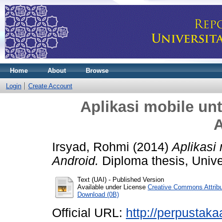
Home
About
Browse
Login
Create Account
Aplikasi mobile un
A
Irsyad, Rohmi
(2014)
Aplikasi
Android.
Diploma thesis, Unive
Text (UAI)
- Published Version
Available under License
Creative Commons Attrib
Download (0B)
Official URL:
http://perpustakaa