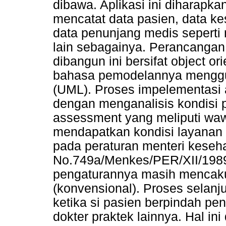
dibawa. Aplikasi ini diharapk
mencatat data pasien, data ke
data penunjang medis seperti 
lain sebagainya. Perancangan
dibangun ini bersifat object or
bahasa pemodelannya menggu
(UML). Proses impelementasi 
dengan menganalisis kondisi p
assessment yang meliputi waw
mendapatkan kondisi layanan 
pada peraturan menteri keseh
No.749a/Menkes/PER/XII/198
pengaturannya masih mencaku
(konvensional). Proses selanj
ketika si pasien berpindah pen
dokter praktek lainnya. Hal i