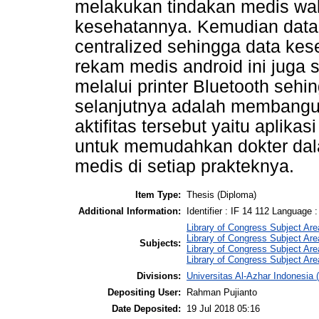
melakukan tindakan medis wal
kesehatannya. Kemudian data
centralized sehingga data kes
rekam medis android ini juga
melalui printer Bluetooth sehi
selanjutnya adalah membangun 
aktifitas tersebut yaitu aplika
untuk memudahkan dokter da
medis di setiap prakteknya.
Item Type:
Thesis (Diploma)
Additional Information:
Identifier : IF 14 112 Language :
Library of Congress Subject Are
Library of Congress Subject Are
Subjects:
Library of Congress Subject Are
Library of Congress Subject Are
Divisions:
Universitas Al-Azhar Indonesia 
Depositing User:
Rahman Pujianto
Date Deposited:
19 Jul 2018 05:16