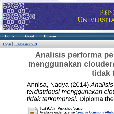
Home
About
Browse
Login
Create Account
Analisis performa pe
menggunakan cloudera
tidak
Annisa, Nadya
(2014)
Analisi
terdistribusi menggunakan cl
tidak terkompresi.
Diploma thes
Text (UAI)
- Published Version
Available under License
Creative Commons Attrib