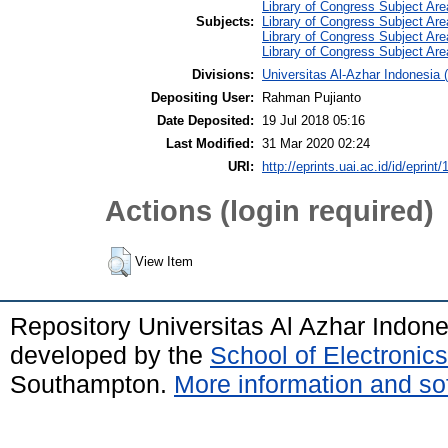
Library of Congress Subject Are
Subjects:
Library of Congress Subject Ar
Library of Congress Subject Ar
Library of Congress Subject Ar
Divisions:
Universitas Al-Azhar Indonesia 
Depositing User:
Rahman Pujianto
Date Deposited:
19 Jul 2018 05:16
Last Modified:
31 Mar 2020 02:24
URI:
http://eprints.uai.ac.id/id/eprint
Actions (login required)
View Item
Repository Universitas Al Azhar Indon
developed by the
School of Electroni
Southampton.
More information and sof